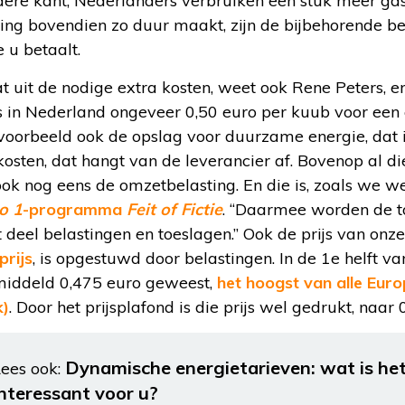
ere kant, Nederlanders verbruiken een stuk meer g
ng bovendien zo duur maakt, zijn de bijbehorende be
 u betaalt.
 uit de nodige extra kosten, weet ook Rene Peters, e
is in Nederland ongeveer 0,50 euro per kuub voor ee
oorbeeld ook de opslag voor duurzame energie, dat i
osten, dat hangt van de leverancier af. Bovenop al di
ook nog eens de omzetbelasting. En die is, zoals we we
o 1
-programma
Feit of Fictie
. “Daarmee worden de t
 deel belastingen en toeslagen.” Ook de prijs van onze e
rijs
, is opgestuwd door belastingen. In de 1e helft va
middeld 0,475 euro geweest,
het hoogst van alle Eur
k)
. Door het prijsplafond is die prijs wel gedrukt, naar
Dynamische energietarieven: wat is het
ees ook:
interessant voor u?