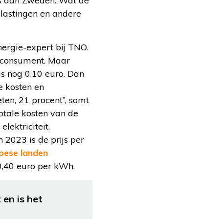
as dan Zweden. Wat de
lastingen en andere
nergie-expert bij TNO.
n consument. Maar
s nog 0,10 euro. Dan
e kosten en
ten, 21 procent”, somt
otale kosten van de
lektriciteit,
n 2023 is de prijs per
opese landen
 0,40 euro per kWh.
 en is het