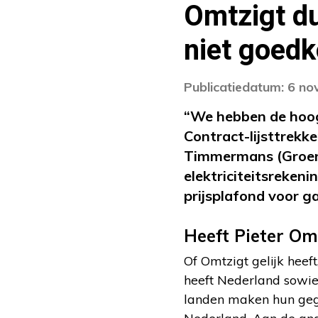
Omtzigt du
niet goedk
Publicatiedatum: 6 n
“We hebben de hoog
Contract-lijsttrekk
Timmermans (GroenL
elektriciteitsreken
prijsplafond voor ga
Heeft Pieter Omt
Of Omtzigt gelijk heeft
heeft Nederland sowies
landen maken hun gege