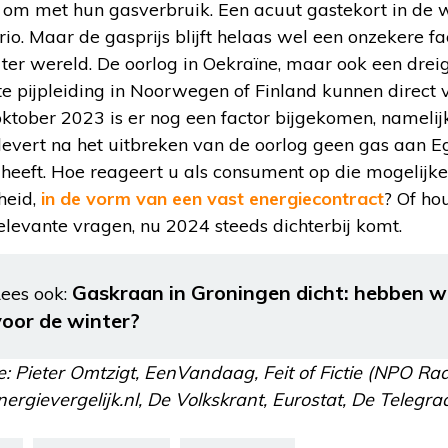
 om met hun gasverbruik. Een acuut gastekort in de w
rio. Maar de gasprijs blijft helaas wel een onzekere fa
ter wereld. De oorlog in Oekraïne, maar ook een drei
te pijpleiding in Noorwegen of Finland kunnen direct
 oktober 2023 is er nog een factor bijgekomen, namelijk
 levert na het uitbreken van de oorlog geen gas aan 
an heeft. Hoe reageert u als consument op die mogelij
heid,
in de vorm van een vast energiecontract
? Of ho
relevante vragen, nu 2024 steeds dichterbij komt.
Gaskraan in Groningen dicht: hebben 
ees ook:
voor de winter?
e: Pieter Omtzigt, EenVandaag, Feit of Fictie (NPO Ra
rgievergelijk.nl, De Volkskrant, Eurostat, De Telegraa