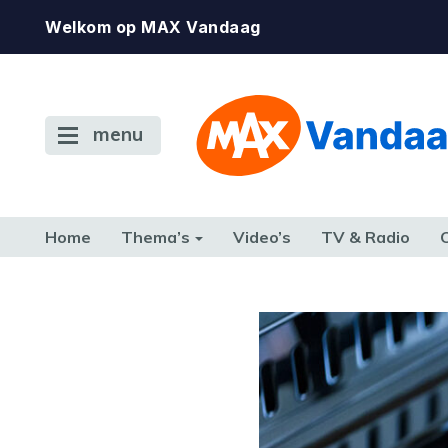
Welkom op MAX Vandaag
menu
Home
Thema’s
Video’s
TV & Radio
CONSUMENT
ETEN & DRINKEN
FAMILIE & RELATIE
GELD, W
TERUG NAAR TOEN