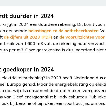
rdt duurder in 2024
, krijgt in 2024 een duurdere rekening. Dit komt voor
boven genoemde
belastingen en de netbeheerkosten
. Ve
ft
de cijfers uit 2023 (PDF)
en
de vooruitzichten voor
rverbruik van 1.600 m3 valt de rekening naar verwac
 euro per m3. Onze gasrekening is dus inderdaad niet
ist goedkoper in 2024
 elektriciteitsrekening? In 2023 heeft Nederland dus 
n heel Europa gehad. Maar de energiebelasting op elektr
hoop dat wij als consument de draai maken van gasve
ans van Cleef, energieanalist bij adviesbureau Publiek
 ook bij benzine of bij roken: een soort accijns, om ons