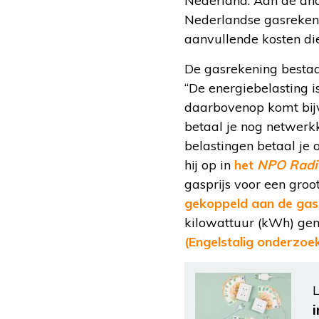
Nederland. Aan de and
Nederlandse gasrekeni
aanvullende kosten die
De gasrekening bestaat
“De energiebelasting 
daarbovenop komt bijv
betaal je nog netwerkk
belastingen betaal je 
hij op in
het
NPO Radi
gasprijs voor een groot
gekoppeld aan de gasp
kilowattuur (kWh) ge
(Engelstalig onderzoe
L