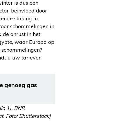
inter is dus een
ctor, beïnvloed door
gende staking in
 voor schommelingen in
 de onrust in het
Egypte, waar Europa op
ke schommelingen?
udt u uw tarieven
we genoeg gas
dio 1), BNR
f. Foto: Shutterstock)