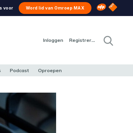
NPO Star
Omroep MAX
s voor
Word lid van Omroep MAX
Inloggen
Registreren
s
Podcast
Oproepen
CULTUUR
NATUUR & MILIEU
REIZEN & VERKEER