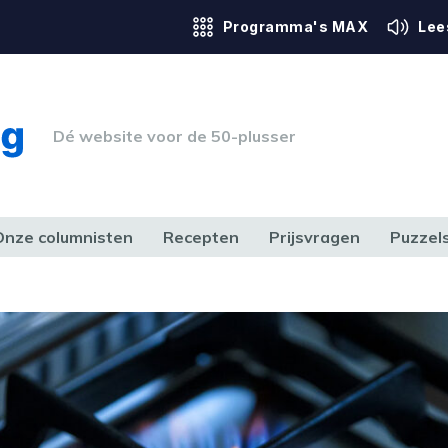
Programma's MAX
Lee
Dé website voor de 50-plusser
Onze columnisten
Recepten
Prijsvragen
Puzzel
ERK & RECHT
GEZONDHEID & SPORT
HUIS, TUIN & HOBBY
MEDIA & 