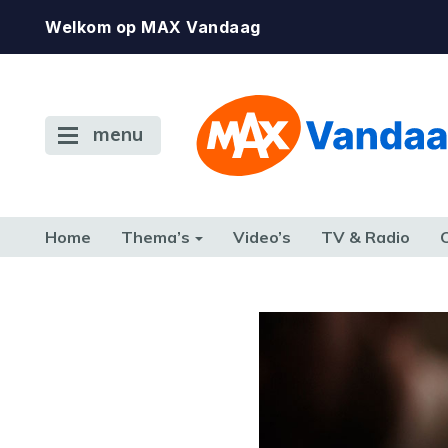
Welkom op MAX Vandaag
menu
Home
Thema’s
Video’s
TV & Radio
CONSUMENT
ETEN & DRINKEN
FAMILIE & RELATIE
GELD, W
TERUG NAAR TOEN