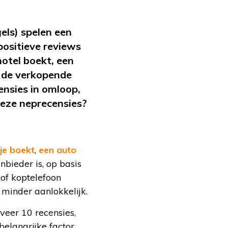
els) spelen een
positieve reviews
hotel boekt, een
t de verkopende
ensies in omloop,
deze neprecensies?
je boekt
,
een auto
bieder is, op basis
of koptelefoon
minder aanlokkelijk.
veer 10 recensies,
belangrijke factor,