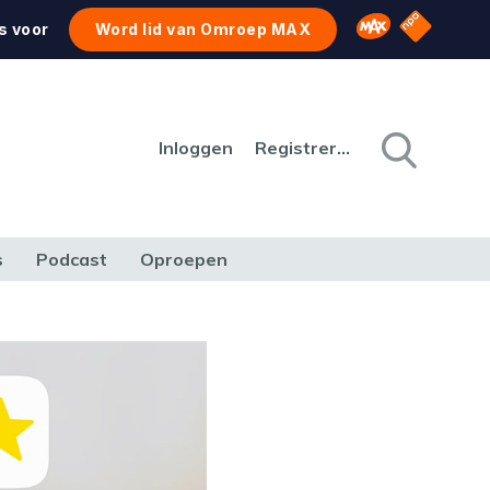
NPO Star
Omroep MAX
s voor
Word lid van Omroep MAX
Inloggen
Registreren
s
Podcast
Oproepen
CULTUUR
NATUUR & MILIEU
REIZEN & VERKEER