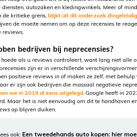
diensten, autozaken en kledingwinkels. Meer of minde
 de kritieke grens,
blijkt uit dit onderzoek (Engelstalig
jven de moeite nemen om op deze recensies te reage
e reviews.
ben bedrijven bij neprecensies?
ede als u reviews controleert, want lang niet alle on
ecensies zijn er in verschillende verschijningsvormen,
pen positieve reviews in of maken ze zelf, met behul
ar er zijn ook bedrijven die massaal negatieve nepre
en we in 2019 al eens uitgelegd
. Google heeft in 202
d. Maar het is niet eenvoudig om dit te handhaven en 
iews
op blijven duiken.
Een tweedehands auto kopen: hier moet
ees ook: