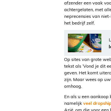
afzender een vaak voo
achtergelaten, met al
neprecensies van niet
het bedrijf zelf.
L
Op sites van grote web
tekst als ‘Vond je dit
geven. Het komt uite
zijn. Maar wees op uw
omhoog.
En als u een aankoop b
namelijk
veel dropship
Azië, om die voor een