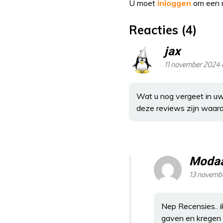
U moet
inloggen
om een r
Reacties (4)
jax
11 november 2024 
Wat u nog vergeet in uw 
deze reviews zijn waarde
Moda
13 novemb
Nep Recensies.. i
gaven en kregen e