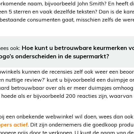
rkomende naam, bijvoorbeeld John Smith? En heeft d
leen 5 sterren en vaak dezelfde teksten? Dan is de ka
-bestaande consumenten gaat, misschien zelfs de wer
Hoe kunt u betrouwbare keurmerken v
ees ook:
logo’s onderscheiden in de supermarkt?
winkels kunnen de recensies zelf ook weer een beoorde
 een nuttige review?’ kunt u bijvoorbeeld een duimpje
raard betrouwbaar over als er meer duimpjes omhoo
 hoede als er bijvoorbeeld 200 reacties zijn, waarva
ij een onbekende webwinkel wil doen, wees dan ook kr
pers actief
. Dit zijn ondernemers die goedkoop produ
 hogere prijs door te verkopen. U kunt de naam van 