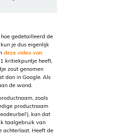
r hoe gedetailleerd de
 kun je dus eigenlijk
in
deze video van
1 kritiekpuntje heeft,
ltje zout genomen
st dan in Google. Als
 aan de wand.
 productnaam, zoals
lledige productnaam
deodeurbel’), kan dat
ijk taalgebruik van
 achterlaat. Heeft de