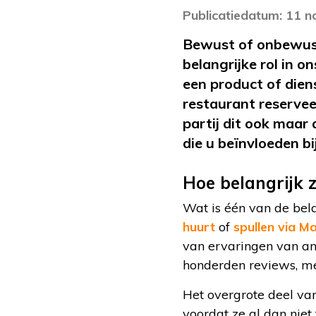
Publicatiedatum: 11 
Bewust of onbewust,
belangrijke rol in 
een product of dien
restaurant reserve
partij dit ook maar
die u beïnvloeden b
Hoe belangrijk z
Wat is één van de bela
huurt
of
spullen via M
van ervaringen van an
honderden reviews, me
Het overgrote deel va
voordat ze al dan niet 