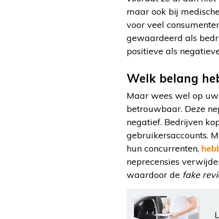
maar ook bij medische 
voor veel consumenten
gewaardeerd als bedri
positieve als negatiev
Welk belang heb
Maar wees wel op uw ho
betrouwbaar. Deze nepr
negatief. Bedrijven ko
gebruikersaccounts. Ma
hun concurrenten,
hebb
neprecensies verwijder
waardoor de
fake rev
L