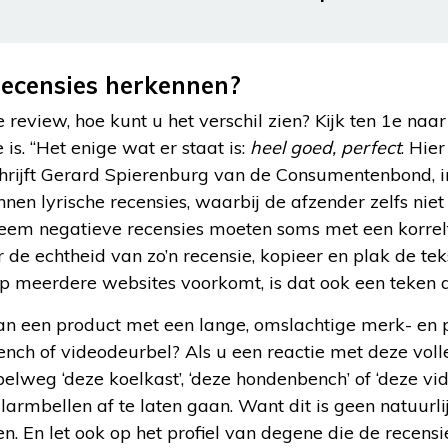
recensies herkennen?
 review, hoe kunt u het verschil zien? Kijk ten 1e naa
is. “Het enige wat er staat is:
heel goed, perfect
. Hier
schrijft Gerard Spierenburg van de Consumentenbond, 
nen lyrische recensies, waarbij de afzender zelfs niet 
treem negatieve recensies moeten soms met een korre
 de echtheid van zo’n recensie, kopieer en plak de tek
 op meerdere websites voorkomt, is dat ook een teken
van een product met een lange, omslachtige merk- en
ench of videodeurbel? Als u een reactie met deze vo
pelweg ‘deze koelkast’, ‘deze hondenbench’ of ‘deze vi
larmbellen af te laten gaan. Want dit is geen natuurl
 En let ook op het profiel van degene die de recensie