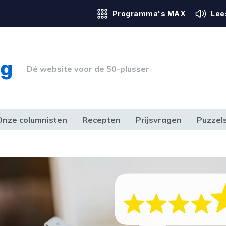
Programma's MAX
Lee
Dé website voor de 50-plusser
Onze columnisten
Recepten
Prijsvragen
Puzzel
ERK & RECHT
GEZONDHEID & SPORT
HUIS, TUIN & HOBBY
MEDIA & 