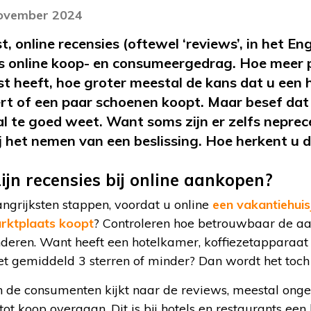
november 2024
 online recensies (oftewel ‘reviews’, in het Eng
ons online koop- en consumeergedrag. Hoe meer 
st heeft, hoe groter meestal de kans dat u een 
ert of een paar schoenen koopt. Maar besef da
 al te goed weet. Want soms zijn er zelfs neprec
ij het nemen van een beslissing. Hoe herkent u 
ijn recensies bij online aankopen?
ngrijksten stappen, voordat u online
een vakantiehuis
arktplaats koopt
? Controleren hoe betrouwbaar de aan
deren. Want heeft een hotelkamer, koffiezetapparaat 
t gemiddeld 3 sterren of minder? Dan wordt het toch 
n de consumenten kijkt naar de reviews, meestal onge
tot koop overgaan. Dit is bij hotels en restaurants een 