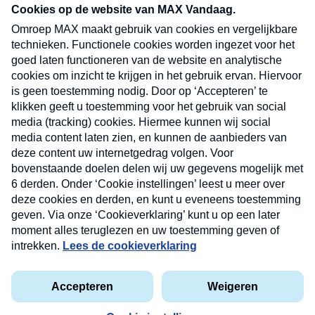
nieuwsbrief. Elke vrijdag- en dinsdagochtend in
uw mailbox.
Verzend
Nieuwsbrief
Neem hier een gratis abonnement op onze
nieuwsbrief. Elke vrijdag- en dinsdagochtend in uw
mailbox.
Contact
Algemene voorwaarden
Privacyverklaring
Cookieverklaring
Kwetsbaarheid melden
privacyverklaring
Copyright © 2026 MAX Vandaag -
Omroep MAX