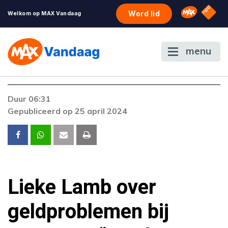
NPO S
Omroep 
Word lid
Welkom op MAX Vandaag
menu
Foutcode 6001
Duur 06:31
Er is een licentie-fout opgetreden. Als het
Gepubliceerd op 25 april 2024
probleem zich blijft voordoen, neem dan
contact op met onze klantenservice.
Lieke Lamb over
geldproblemen bij