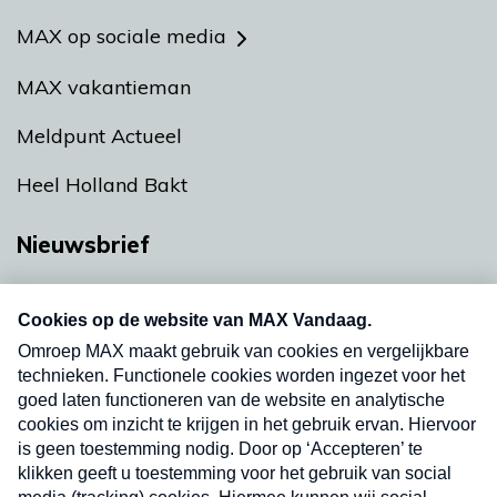
MAX op sociale media
MAX vakantieman
Meldpunt Actueel
Heel Holland Bakt
Nieuwsbrief
Neem hier een gratis abonnement op onze
nieuwsbrief. Elke vrijdag- en dinsdagochtend in
uw mailbox.
Verzend