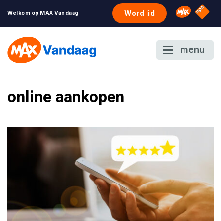
NPO S
Omroep 
Word lid
Welkom op MAX Vandaag
menu
online aankopen