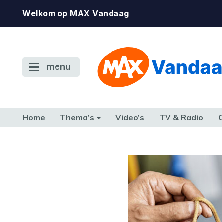
Welkom op MAX Vandaag
menu
Home
Thema’s
Video’s
TV & Radio
CONSUMENT
ETEN & DRINKEN
FAMILIE & RELATIE
GELD, W
TERUG NAAR TOEN