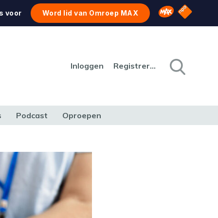
NPO Star
Omroep MAX
s voor
Word lid van Omroep MAX
Inloggen
Registreren
s
Podcast
Oproepen
CULTUUR
NATUUR & MILIEU
REIZEN & VERKEER