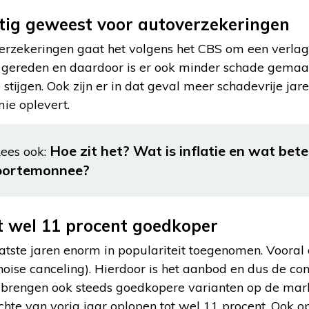
tig geweest voor autoverzekeringen
verzekeringen gaat het volgens het CBS om een verlagi
er gereden en daardoor is er ook minder schade gema
 stijgen. Ook zijn er in dat geval meer schadevrije j
ie oplevert.
Hoe zit het? Wat is inflatie en wat bet
ees ook:
portemonnee?
t wel 11 procent goedkoper
aatste jaren enorm in populariteit toegenomen. Vooral
noise canceling). Hierdoor is het aanbod en dus de con
 brengen ook steeds goedkopere varianten op de mar
ichte van vorig jaar oplopen tot wel 11 procent. Ook o