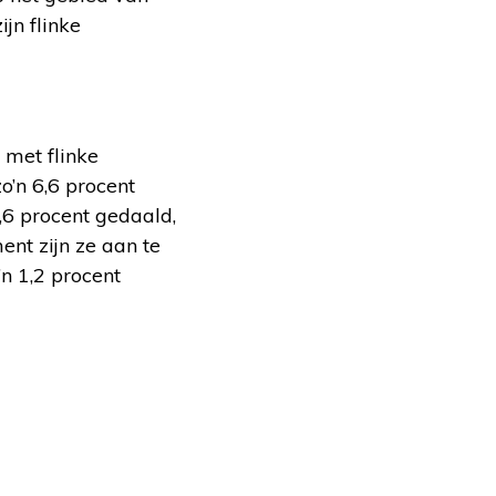
ijn flinke
 met flinke
zo’n 6,6 procent
5,6 procent gedaald,
nt zijn ze aan te
’n 1,2 procent