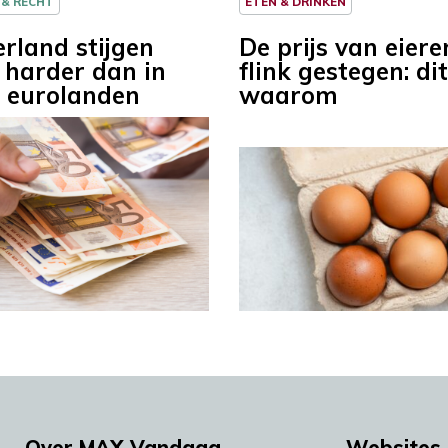
 & RECHT
ETEN & DRINKEN
erland stijgen
De prijs van eiere
n harder dan in
flink gestegen: dit
 eurolanden
waarom
Over MAX Vandaag
Websites 