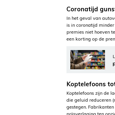
Coronatijd guns
In het geval van auto
is in coronatijd mind
premies niet hoeven te
een korting op de prem
L
Koptelefoons to
Koptelefoons zijn de l
die geluid reduceren (
gestegen. Fabrikanten
prijsverlaging ten opz