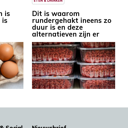
ETEN & DRINKEN
n is
Dit is waarom
 is
rundergehakt ineens zo
duur is en deze
alternatieven zijn er
& Social
Nieuwsbrief