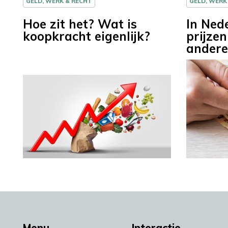
GELD, WERK & RECHT
GELD, WERK
Hoe zit het? Wat is
In Ned
koopkracht eigenlijk?
prijze
andere
Menu
Interactie