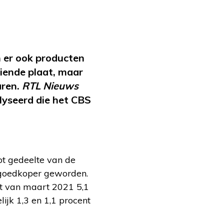
jn er ook producten
eiende plaat, maar
aren.
RTL Nieuws
lyseerd die het CBS
ot gedeelte van de
r goedkoper geworden.
cht van maart 2021 5,1
ijk 1,3 en 1,1 procent