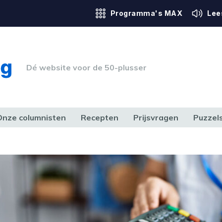
Programma's MAX
Lee
Dé website voor de 50-plusser
Onze columnisten
Recepten
Prijsvragen
Puzzel
ERK & RECHT
GEZONDHEID & SPORT
HUIS, TUIN & HOBBY
MEDIA & 