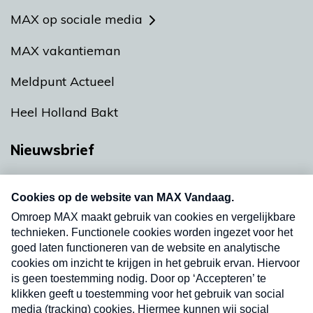
MAX op sociale media
MAX vakantieman
Meldpunt Actueel
Heel Holland Bakt
Nieuwsbrief
Neem hier een gratis abonnement op onze
nieuwsbrief. Elke vrijdag- en dinsdagochtend in
uw mailbox.
Verzend