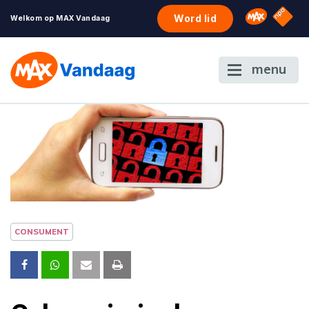
NPO S
Omroep 
Word lid
Welkom op MAX Vandaag
menu
CONSUMENT