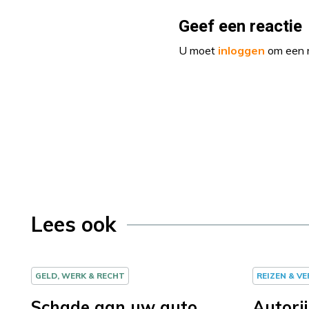
Geef een reactie
U moet
inloggen
om een r
Lees ook
GELD, WERK & RECHT
REIZEN & V
Schade aan uw auto
Autorij