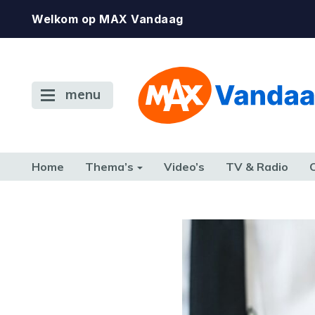
Welkom op MAX Vandaag
menu
Home
Thema’s
Video’s
TV & Radio
CONSUMENT
ETEN & DRINKEN
FAMILIE & RELATIE
GELD, W
TERUG NAAR TOEN