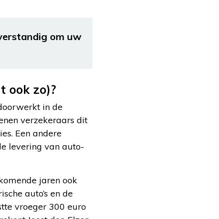
 verstandig om uw
t ook zo)?
doorwerkt in de
kenen verzekeraars dit
ies. Een andere
de levering van auto-
 komende jaren ook
ische auto’s en de
stte vroeger 300 euro