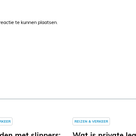
eactie te kunnen plaatsen.
ERKEER
REIZEN & VERKEER
den met slippers:
Wat is private le