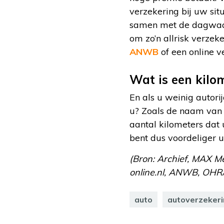
verzekering bij uw sit
samen met de dagwaard
om zo’n allrisk verze
ANWB
of een online v
Wat is een kilo
En als u weinig autori
u? Zoals de naam van 
aantal kilometers dat u
bent dus voordeliger u
(Bron: Archief, MAX Me
online.nl, ANWB, OHRA
auto
autoverzeker