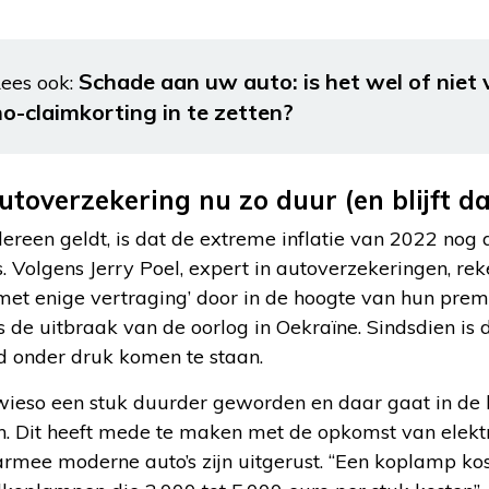
Schade aan uw auto: is het wel of niet
ees ook:
no-claimkorting in te zetten?
toverzekering nu zo duur (en blijft da
ereen geldt, is dat de extreme inflatie van 2022 nog 
 Volgens Jerry Poel, expert in autoverzekeringen, re
met enige vertraging’ door in de hoogte van hun prem
s de uitbraak van de oorlog in Oekraïne. Sindsdien is 
nd onder druk komen te staan.
owieso een stuk duurder geworden en daar gaat in de
. Dit heeft mede te maken met de opkomst van elektr
armee moderne auto’s zijn uitgerust. “Een koplamp ko