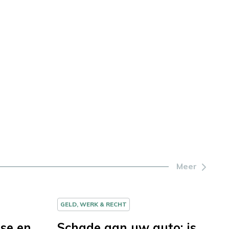
Meer
GELD, WERK & RECHT
ase en
Schade aan uw auto: is