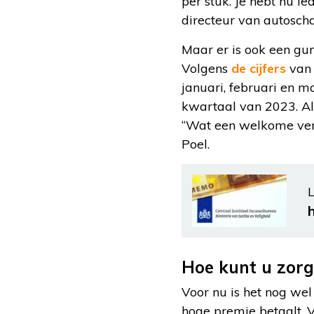
per stuk. Je hebt nu l
directeur van autosch
Maar er is ook een gun
Volgens
de cijfers
va
januari, februari en m
kwartaal van 2023. Als
“Wat een welkome verli
Poel.
L
Hoe kunt u zorge
Voor nu is het nog wel
hoge premie betaalt. 