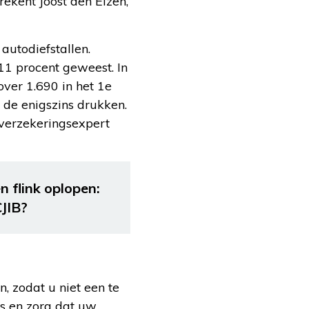
rekent Joost den Elzen,
autodiefstallen.
1 procent geweest. In
over 1.690 in het 1e
 de enigszins drukken.
 verzekeringsexpert
 flink oplopen:
CJIB?
, zodat u niet een te
rs en zorg dat uw