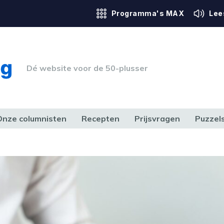
Programma's MAX
Lee
Dé website voor de 50-plusser
Onze columnisten
Recepten
Prijsvragen
Puzzel
ERK & RECHT
GEZONDHEID & SPORT
HUIS, TUIN & HOBBY
MEDIA & 