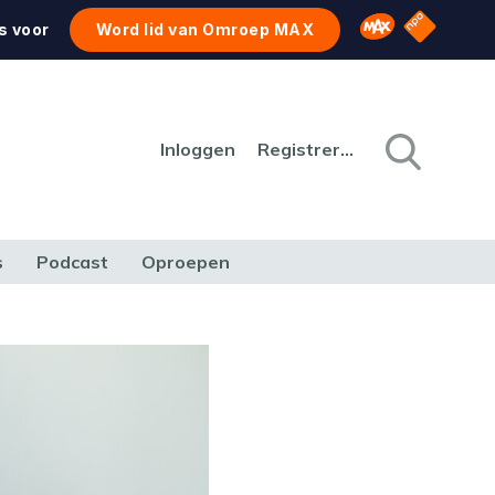
NPO Star
Omroep MAX
s voor
Word lid van Omroep MAX
Inloggen
Registreren
s
Podcast
Oproepen
CULTUUR
NATUUR & MILIEU
REIZEN & VERKEER