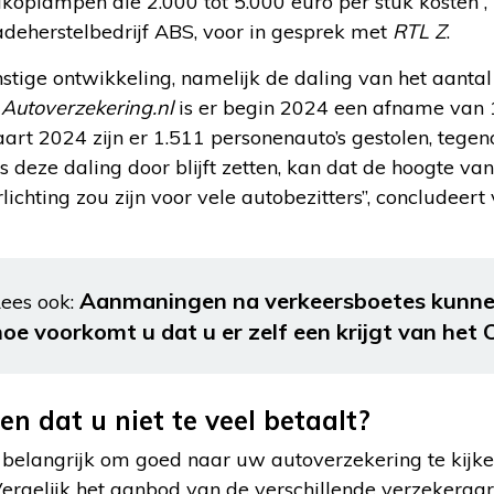
edkoplampen die 2.000 tot 5.000 euro per stuk kosten”, 
adeherstelbedrijf ABS, voor in gesprek met
RTL Z
.
stige ontwikkeling, namelijk de daling van het aantal 
n
Autoverzekering.nl
is er begin 2024 een afname van 1
aart 2024 zijn er 1.511 personenauto’s gestolen, tegen
 deze daling door blijft zetten, kan dat de hoogte van
chting zou zijn voor vele autobezitters”, concludeert
Aanmaningen na verkeersboetes kunnen
ees ook:
hoe voorkomt u dat u er zelf een krijgt van het 
n dat u niet te veel betaalt?
 belangrijk om goed naar uw autoverzekering te kijken
Vergelijk het aanbod van de verschillende verzekeraa