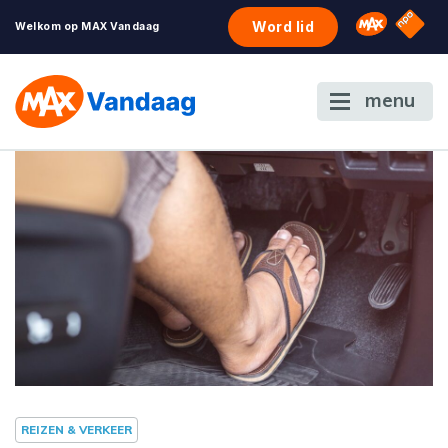
NPO S
Omroep 
Word lid
Welkom op MAX Vandaag
menu
REIZEN & VERKEER