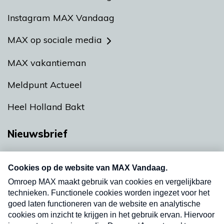
Instagram MAX Vandaag
MAX op sociale media
MAX vakantieman
Meldpunt Actueel
Heel Holland Bakt
Nieuwsbrief
Neem hier een gratis abonnement op onze
nieuwsbrief. Elke vrijdag- en dinsdagochtend in
uw mailbox.
Verzend