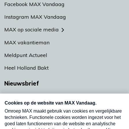
Facebook MAX Vandaag
Instagram MAX Vandaag
MAX op sociale media
MAX vakantieman
Meldpunt Actueel
Heel Holland Bakt
Nieuwsbrief
Neem hier een gratis abonnement op onze
nieuwsbrief. Elke vrijdag- en dinsdagochtend in
uw mailbox.
Verzend