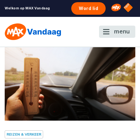
NPO S
Omroep 
Word lid
Welkom op MAX Vandaag
menu
REIZEN & VERKEER