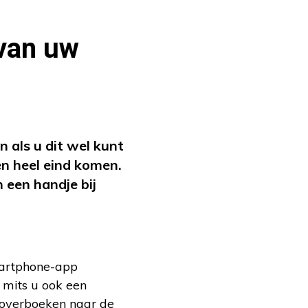
 van uw
n als u dit wel kunt
en heel eind komen.
 een handje bij
martphone-app
 mits u ook een
g overboeken naar de