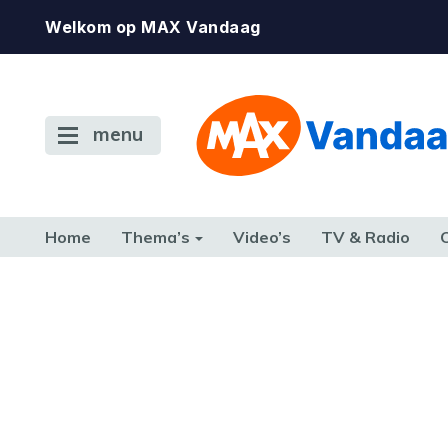
Welkom op MAX Vandaag
menu
Home
Thema’s
Video’s
TV & Radio
CONSUMENT
ETEN & DRINKEN
FAMILIE & RELATIE
GELD, W
TERUG NAAR TOEN