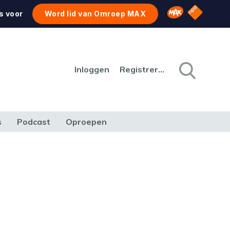
NPO Star
Omroep MAX
s voor
Word lid van Omroep MAX
Inloggen
Registreren
s
Podcast
Oproepen
CULTUUR
NATUUR & MILIEU
REIZEN & VERKEER