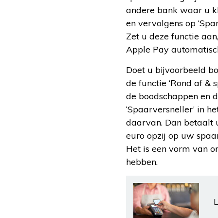
andere bank waar u kla
en vervolgens op ‘Spare
Zet u deze functie aan
Apple Pay automatisch
Doet u bijvoorbeeld b
de functie ‘Rond af & s
de boodschappen en de
‘Spaarversneller’ in h
daarvan. Dan betaalt 
euro opzij op uw spaa
Het is een vorm van o
hebben.
L