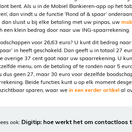
nt bent. Als u in de Mobiel Bankieren-app op het tabb
n’, dan vindt u de functie ‘Rond af & spaar’ onderaan h
, dan sluist u bij elke betaling met uw pinpas, uw
mobi
 een klein bedrag door naar uw ING-spaarrekening.
oodschappen voor 26,63 euro? U kunt dit bedrag naar 
paar’ in heeft geschakeld. Dan geeft u in totaal 27 eu
 overige 37 cent gaat naar uw spaarrekening. U kun
etzelfde menu, om de betaling af te ronden naar 5 eur
u dus geen 27, maar 30 euro voor dezelfde boodschap
rrekening. Beide functies kunt u op elk moment desgew
nzichtbaar sparen, waar we
in een eerder artikel
al o
Digitip: hoe werkt het om contactloos 
ees ook: