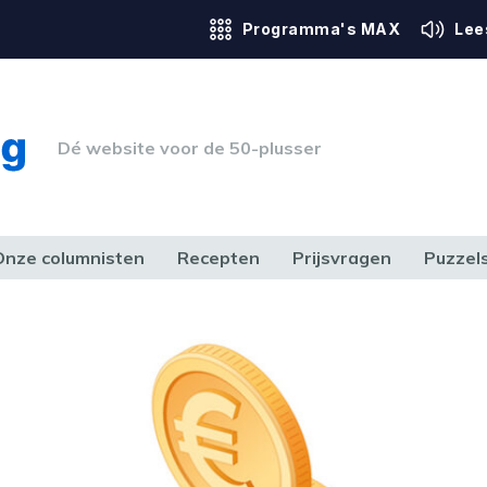
Programma's MAX
Lee
Dé website voor de 50-plusser
Onze columnisten
Recepten
Prijsvragen
Puzzel
ERK & RECHT
GEZONDHEID & SPORT
HUIS, TUIN & HOBBY
MEDIA & 