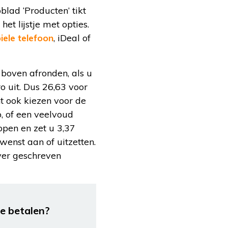
lad ‘Producten’ tikt
et lijstje met opties.
ele telefoon
, iDeal of
boven afronden, als u
ro uit. Dus 26,63 voor
t ook kiezen voor de
o, of een veelvoud
pen en zet u 3,37
enst aan of uitzetten.
ver geschreven
te betalen?