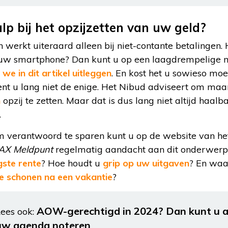
lp bij het opzijzetten van uw geld?
 werkt uiteraard alleen bij niet-contante betalingen.
a uw smartphone? Dan kunt u op een laagdrempelige 
 we in dit artikel uitleggen
. En kost het u sowieso moei
ent u lang niet de enige. Het Nibud adviseert om maa
n
opzij te zetten. Maar dat is dus lang niet altijd haalb
.
om verantwoord te sparen kunt u op de website van het
AX Meldpunt
regelmatig aandacht aan dit onderwerp.
ste rente
? Hoe houdt u
grip op uw uitgaven
? En waa
e schonen na een vakantie
?
AOW-gerechtigd in 2024? Dan kunt u al
ees ook:
uw agenda noteren