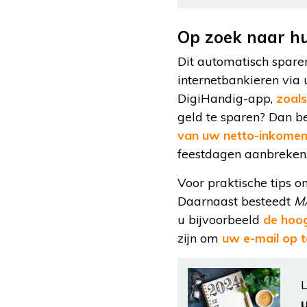
Op zoek naar hu
Dit automatisch sparen
internetbankieren vi
DigiHandig-app,
zoals
geld te sparen? Dan b
van uw netto-inkome
feestdagen aanbreken
Voor praktische tips 
Daarnaast besteedt
M
u bijvoorbeeld
de hoog
zijn om
uw e-mail op t
L