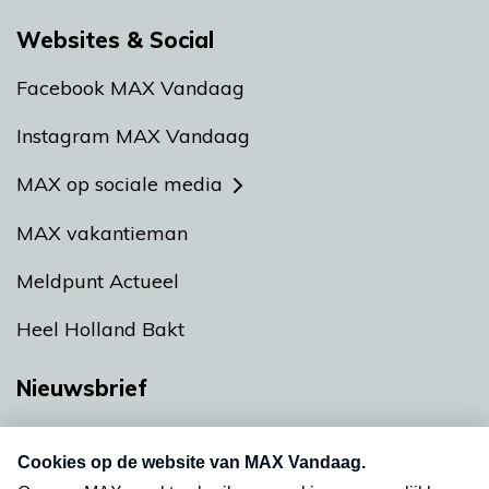
Websites & Social
Facebook MAX Vandaag
Instagram MAX Vandaag
MAX op sociale media
MAX vakantieman
Meldpunt Actueel
Heel Holland Bakt
Nieuwsbrief
Neem hier een gratis abonnement op onze
nieuwsbrief. Elke vrijdag- en dinsdagochtend in
uw mailbox.