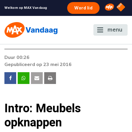
NPO S
Omroep 
Word lid
Welkom op MAX Vandaag
menu
Duur 00:26
Gepubliceerd op 23 mei 2016
Intro: Meubels
opknappen