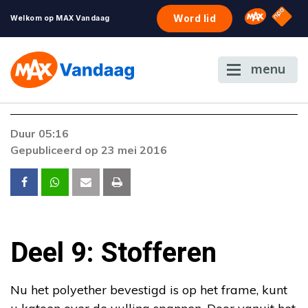
NPO S
Omroep 
Word lid
Welkom op MAX Vandaag
menu
Duur 05:16
Gepubliceerd op 23 mei 2016
Deel 9: Stofferen
Nu het polyether bevestigd is op het frame, kunt