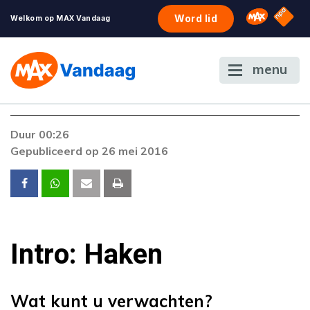
NPO S
Omroep 
Word lid
Welkom op MAX Vandaag
menu
Duur 00:26
Gepubliceerd op 26 mei 2016
Intro: Haken
Wat kunt u verwachten?