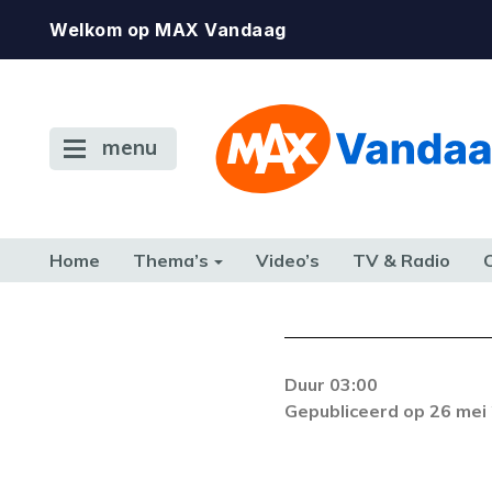
Welkom op MAX Vandaag
menu
Home
Thema’s
Video’s
TV & Radio
CONSUMENT
ETEN & DRINKEN
FAMILIE & RELATIE
GELD, W
TERUG NAAR TOEN
Duur 03:00
Gepubliceerd op 26 mei