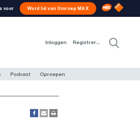
NPO Star
Omroep MAX
s voor
Word lid van Omroep MAX
Inloggen
Registreren
s
Podcast
Oproepen
CULTUUR
NATUUR & MILIEU
REIZEN & VERKEER