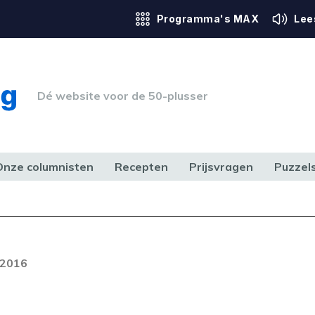
Programma's MAX
Lee
Dé website voor de 50-plusser
Onze columnisten
Recepten
Prijsvragen
Puzzel
ERK & RECHT
GEZONDHEID & SPORT
HUIS, TUIN & HOBBY
MEDIA & 
 2016