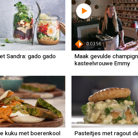
0:03:56
et Sandra: gado gado
Maak gevulde champig
kasteelvrouwe Emmy
Recept
Recept
Robèrt van
Sandra Ysbrandy
Beckhoven
e kuku met boerenkool
Pasteitjes met ragout de