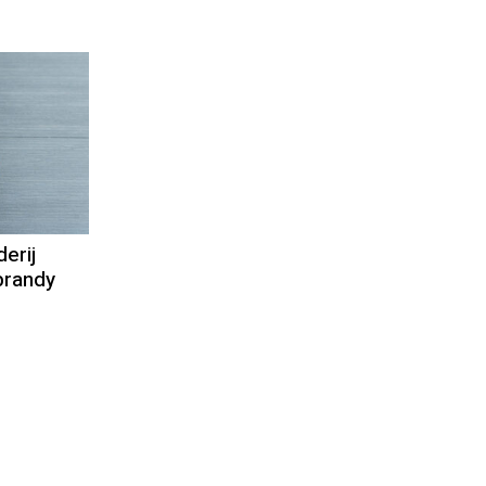
ndy
derij
brandy