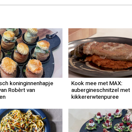
Recept
Robèrt van
Beckhoven
sch koninginnenhapje
Kook mee met MAX:
 van Robèrt van
aubergineschnitzel met
en
kikkererwtenpuree