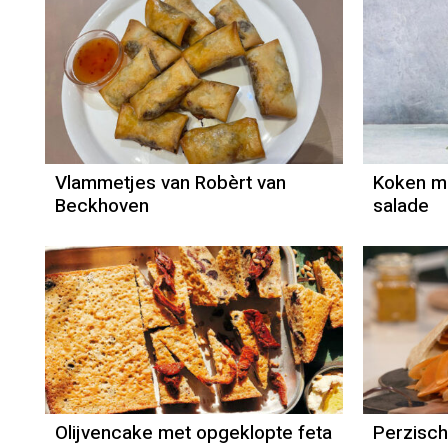
Vlammetjes van Robèrt van
Koken m
Beckhoven
salade
Recept
Mounir Toub
Olijvencake met opgeklopte feta
Perzisch