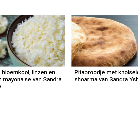
Recept
Recept
Sandra Ysbrandy
Sandra Ysbra
n bloemkool, linzen en
Pitabroodje met knolsel
n mayonaise van Sandra
shoarma van Sandra Ys
y