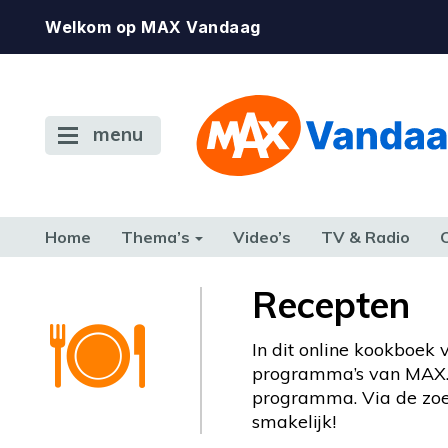
Welkom op MAX Vandaag
menu
Home
Thema’s
Video’s
TV & Radio
CONSUMENT
ETEN & DRINKEN
FAMILIE & RELATIE
GELD, W
Recepten
TERUG NAAR TOEN
In dit online kookboek 
programma’s van MAX. 
programma. Via de zoekm
smakelijk!