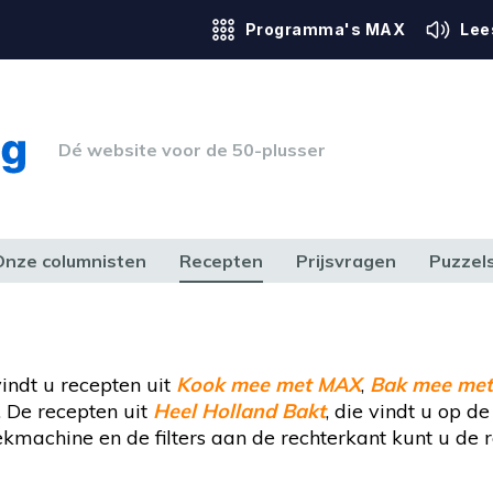
Programma's MAX
Lee
Dé website voor de 50-plusser
Onze columnisten
Recepten
Prijsvragen
Puzzel
ERK & RECHT
GEZONDHEID & SPORT
HUIS, TUIN & HOBBY
MEDIA & 
vindt u recepten uit
Kook mee met MAX
,
Bak mee me
De recepten uit
Heel Holland Bakt
, die vindt u op d
achine en de filters aan de rechterkant kunt u de re