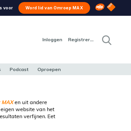
NPO Star
Omroep MAX
s voor
Word lid van Omroep MAX
Inloggen
Registreren
s
Podcast
Oproepen
CULTUUR
NATUUR & MILIEU
REIZEN & VERKEER
t MAX
en uit andere
e eigen website van het
sultaten verfijnen. Eet