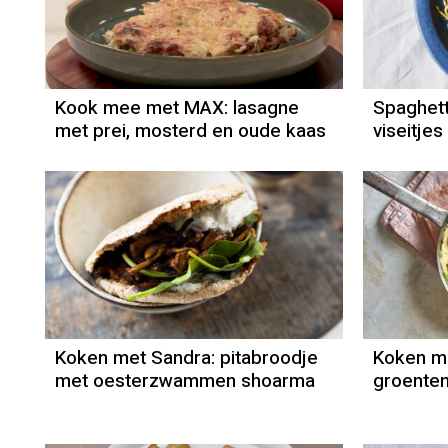
Kook mee met MAX: lasagne
Spaghett
met prei, mosterd en oude kaas
viseitje
Koken met Sandra: pitabroodje
Koken me
met oesterzwammen shoarma
groente