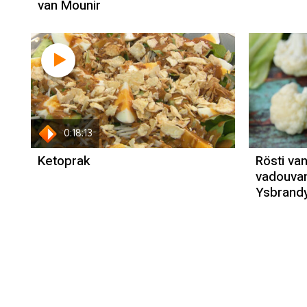
van Mounir
Recept
Francis Kuijk
0:18:13
Ketoprak
Rösti va
vadouva
Ysbrand