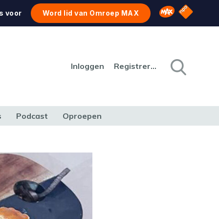
NPO Star
Omroep MAX
s voor
Word lid van Omroep MAX
Inloggen
Registreren
s
Podcast
Oproepen
CULTUUR
NATUUR & MILIEU
REIZEN & VERKEER