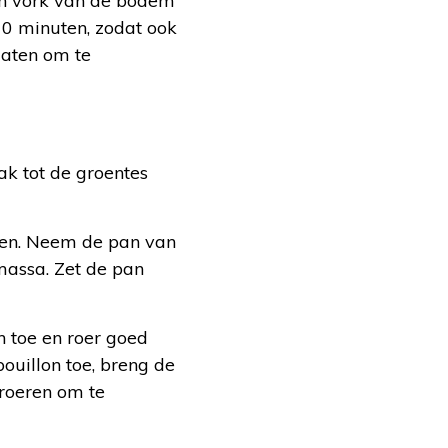
en vork van de bodem
10 minuten, zodat ook
gaten om te
ak tot de groentes
isen. Neem de pan van
massa. Zet de pan
n toe en roer goed
ouillon toe, breng de
 roeren om te