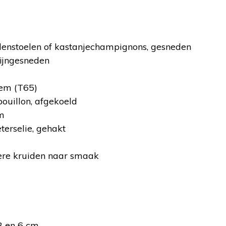
nstoelen of kastanjechampignons, gesneden
fijngesneden
em (T65)
ouillon, afgekoeld
m
terselie, gehakt
dere kruiden naar smaak
8 en 6 cm