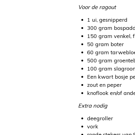
Voor de ragout
1 ui, gesnipperd
300 gram bospadde
150 gram venkel, 
50 gram boter
60 gram tarweblo
500 gram groenteb
100 gram slagroo
Een kwart bosje pe
zout en peper
knoflook en/of an
Extra nodig
deegroller
vork
ronde stekers van 