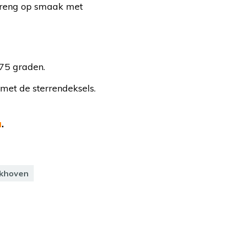
 Breng op smaak met
75 graden.
 met de sterrendeksels.
a
.
ckhoven