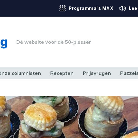
Programma's MAX
Lee
Dé website voor de 50-plusser
Onze columnisten
Recepten
Prijsvragen
Puzzel
ERK & RECHT
GEZONDHEID & SPORT
HUIS, TUIN & HOBBY
MEDIA & 