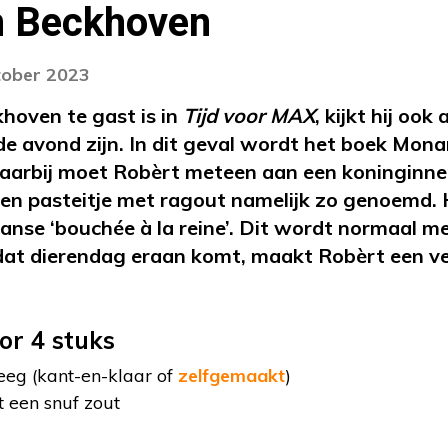
n Beckhoven
tober 2023
hoven te gast is in
Tijd voor MAX
, kijkt hij ook
e avond zijn. In dit geval wordt het boek Mon
Daarbij moet Robèrt meteen aan een koninginne
en pasteitje met ragout namelijk zo genoemd. 
ranse ‘bouchée à la reine’. Dit wordt normaal 
t dierendag eraan komt, maakt Robèrt een ve
or 4 stuks
eg (kant-en-klaar of
zelfgemaakt
)
t een snuf zout