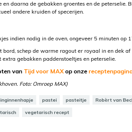
e en daarna de gebakken groentes en de peterselie.
ueel andere kruiden of specerijen.
es indien nodig in de oven, ongeveer 5 minuten op 1
et bord, schep de warme ragout er royaal in en dek af
 extra gebakken paddenstoeltjes en peterselie.
epten van
Tijd voor MAX
op
onze
receptenpagin
ckhoven. Foto: Omroep MAX)
inginnenhapje
pastei
pasteitje
Robèrt van Be
tarisch
vegetarisch recept