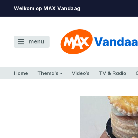
Welkom op MAX Vandaag
menu
Home
Thema’s
Video’s
TV & Radio
CONSUMENT
ETEN & DRINKEN
FAMILIE & RELATIE
GELD, W
TERUG NAAR TOEN