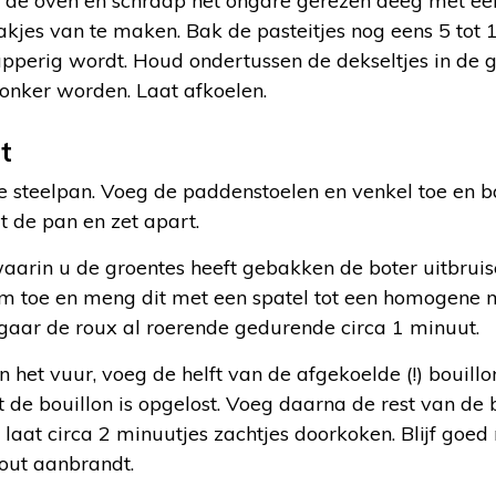
t de oven en schraap het ongare gerezen deeg met e
kjes van te maken. Bak de pasteitjes nog eens 5 tot 
perig wordt. Houd ondertussen de dekseltjes in de 
onker worden. Laat afkoelen.
t
me steelpan. Voeg de paddenstoelen en venkel toe en b
t de pan en zet apart.
waarin u de groentes heeft gebakken de boter uitbru
em toe en meng dit met een spatel tot een homogene 
gaar de roux al roerende gedurende circa 1 minuut.
et vuur, voeg de helft van de afgekoelde (!) bouillo
 de bouillon is opgelost. Voeg daarna de rest van de b
laat circa 2 minuutjes zachtjes doorkoken. Blijf goed
out aanbrandt.