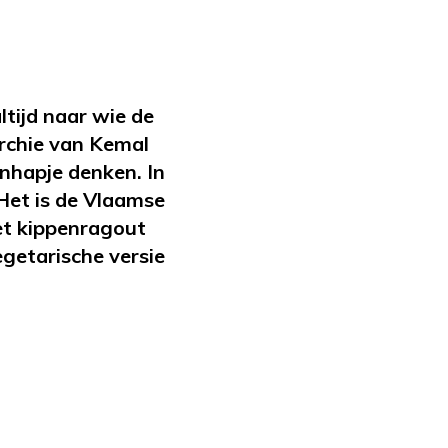
 altijd naar wie de
archie van Kemal
nhapje denken. In
Het is de Vlaamse
met kippenragout
getarische versie