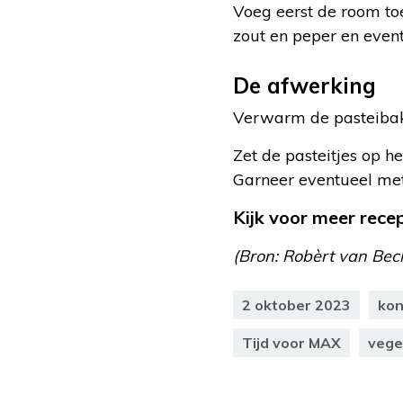
Voeg eerst de room to
zout en peper en event
De afwerking
Verwarm de pasteibakj
Zet de pasteitjes op h
Garneer eventueel met
Kijk voor meer rec
(Bron: Robèrt van Be
2 oktober 2023
kon
Tijd voor MAX
vege