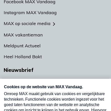
Facebook MAX Vandaag
Instagram MAX Vandaag
MAX op sociale media
MAX vakantieman
Meldpunt Actueel
Heel Holland Bakt
Nieuwsbrief
Neem hier een gratis abonnement op onze
nieuwsbrief. Elke vrijdag- en dinsdagochtend in
uw mailbox.
Verzend