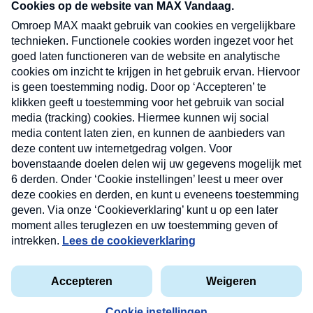
nieuwsbrief. Elke vrijdag- en dinsdagochtend in
uw mailbox.
Verzend
Nieuwsbrief
Neem hier een gratis abonnement op onze
nieuwsbrief. Elke vrijdag- en dinsdagochtend in uw
mailbox.
Contact
Algemene voorwaarden
Privacyverklaring
Cookieverklaring
Kwetsbaarheid melden
privacyverklaring
Copyright © 2026 MAX Vandaag -
Omroep MAX