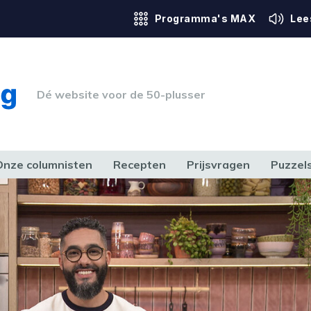
Programma's MAX
Lee
Dé website voor de 50-plusser
Onze columnisten
Recepten
Prijsvragen
Puzzel
ERK & RECHT
GEZONDHEID & SPORT
HUIS, TUIN & HOBBY
MEDIA & 