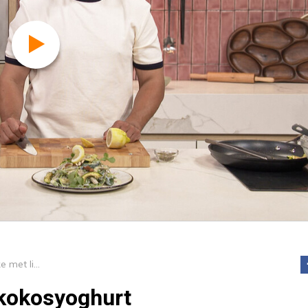
Courgettecake met limoen-kokosyoghurt
kokosyoghurt