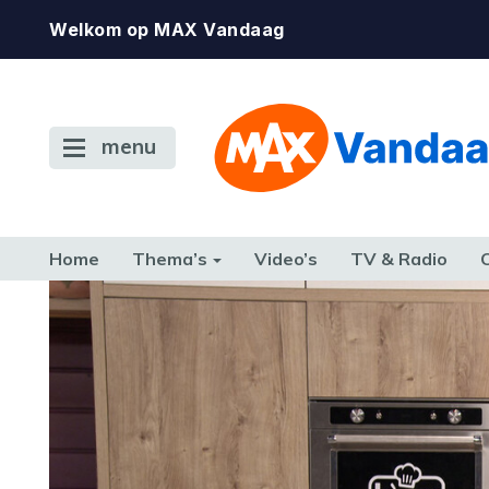
Welkom op MAX Vandaag
menu
Home
Thema’s
Video’s
TV & Radio
CONSUMENT
ETEN & DRINKEN
FAMILIE & RELATIE
GELD, W
TERUG NAAR TOEN