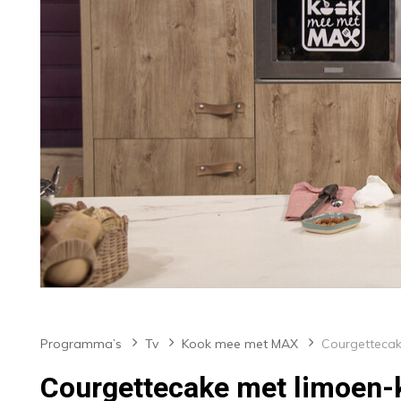
Programma’s
Tv
Kook mee met MAX
Courgettecake met limoen-