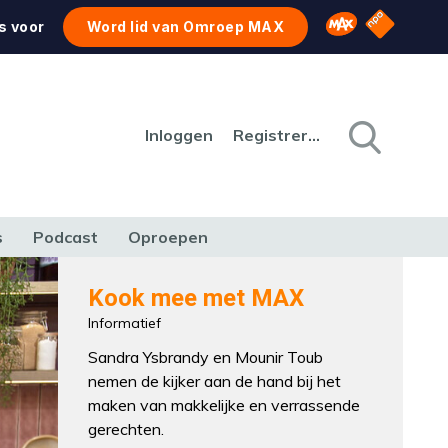
NPO Star
Omroep MAX
s voor
Word lid van Omroep MAX
Inloggen
Registreren
s
Podcast
Oproepen
CULTUUR
NATUUR & MILIEU
REIZEN & VERKEER
Kook mee met MAX
Informatief
Sandra Ysbrandy en Mounir Toub
nemen de kijker aan de hand bij het
maken van makkelijke en verrassende
gerechten.