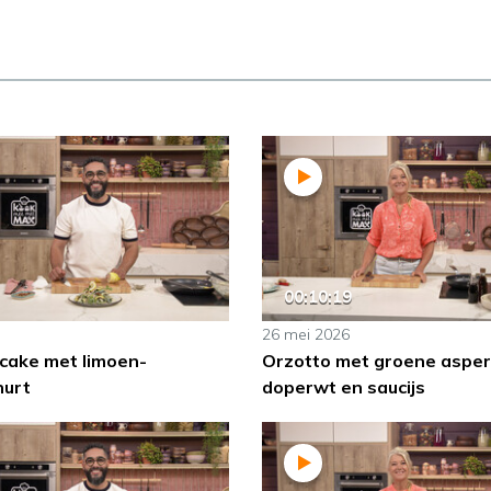
00:10:19
26 mei 2026
cake met limoen-
Orzotto met groene asper
hurt
doperwt en saucijs