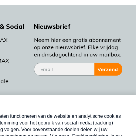
& Social
Nieuwsbrief
MAX
Neem hier een gratis abonnement
op onze nieuwsbrief. Elke vrijdag-
en dinsdagochtend in uw mailbox.
MAX
Verzend
iale
tieman
ctueel
Nieuwsbrief
d Bakt
Neem hier een gratis abonnement op onze