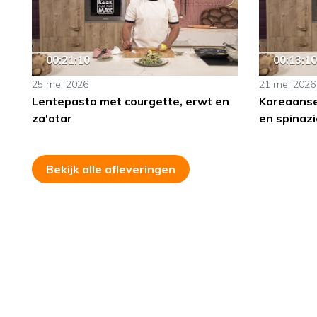
00:21:10
00:13:10
25 mei 2026
21 mei 2026
Lentepasta met courgette, erwt en
Koreaanse
za'atar
en spinaz
Bekijk alle afleveringen