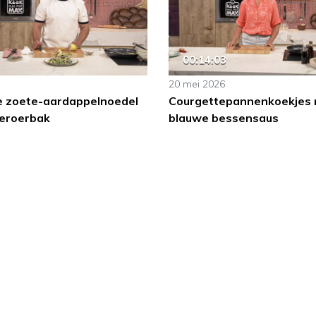
00:14:03
20 mei 2026
 zoete-aardappelnoedel
Courgettepannenkoekjes
ieroerbak
blauwe bessensaus