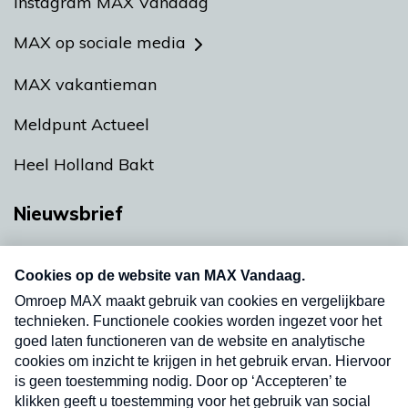
Instagram MAX Vandaag
MAX op sociale media
MAX vakantieman
Meldpunt Actueel
Heel Holland Bakt
Nieuwsbrief
Neem hier een gratis abonnement op onze
nieuwsbrief. Elke vrijdag- en dinsdagochtend in
uw mailbox.
Verzend