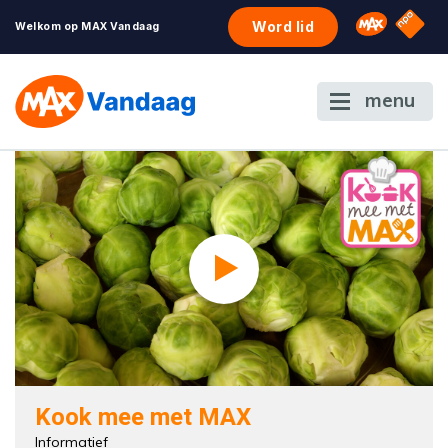
NPO S
Omroep 
Word lid
Welkom op MAX Vandaag
menu
Kook mee met MAX
Informatief