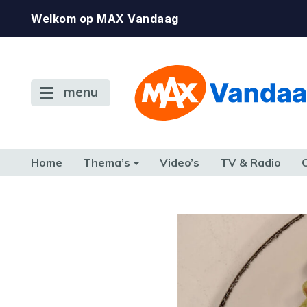
Welkom op MAX Vandaag
menu
Home
Thema’s
Video’s
TV & Radio
CONSUMENT
ETEN & DRINKEN
FAMILIE & RELATIE
GELD, W
TERUG NAAR TOEN