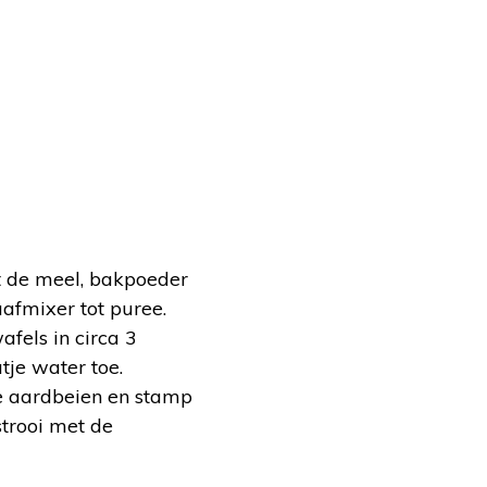
t de meel, bakpoeder
afmixer tot puree.
afels in circa 3
je water toe.
e aardbeien en stamp
trooi met de