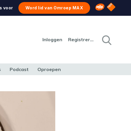
NPO Star
Omroep MAX
s voor
Word lid van Omroep MAX
Inloggen
Registreren
s
Podcast
Oproepen
CULTUUR
NATUUR & MILIEU
REIZEN & VERKEER