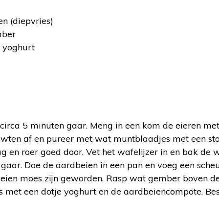
n (diepvries)
mber
e yoghurt
:
circa 5 minuten gaar. Meng in een kom de eieren me
rwten af en pureer met wat muntblaadjes met een sta
g en roer goed door. Vet het wafelijzer in en bak de w
gaar. Doe de aardbeien in een pan en voeg een scheut
eien moes zijn geworden. Rasp wat gember boven d
ls met een dotje yoghurt en de aardbeiencompote. Bes