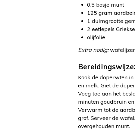
0,5 bosje munt
125 gram aardbeie
1 duimgrootte ge
2 eetlepels Grieks
olijfolie
Extra nodig:
wafelijzer
Bereidingswijze
Kook de doperwten in 
en melk. Giet de dope
Voeg toe aan het besla
minuten goudbruin en 
Verwarm tot de aardb
grof. Serveer de wafe
overgehouden munt.