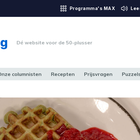
Programma's MAX
Lee
Dé website voor de 50-plusser
Onze columnisten
Recepten
Prijsvragen
Puzzel
ERK & RECHT
GEZONDHEID & SPORT
HUIS, TUIN & HOBBY
MEDIA & 