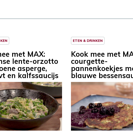
NKEN
ETEN & DRINKEN
mee met MAX:
Kook mee met MA
nse lente-orzotto
courgette-
oene asperge,
pannenkoekjes m
t en kalfssaucijs
blauwe bessensa