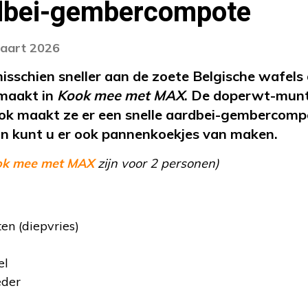
rdbei-gembercompote
maart 2026
misschien sneller aan de zoete Belgische wafels
 maakt in
Kook mee met MAX
. De doperwt-muntw
ok maakt ze er een snelle aardbei-gembercompo
an kunt u er ook pannenkoekjes van maken.
ok mee met MAX
zijn voor 2 personen)
n (diepvries)
el
eder