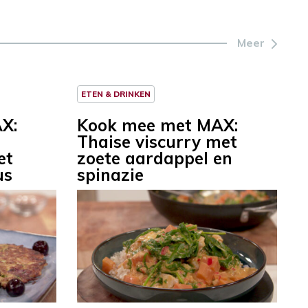
Meer
ETEN & DRINKEN
X:
Kook mee met MAX:
Thaise viscurry met
et
zoete aardappel en
us
spinazie