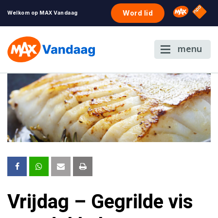
NPO S
Omroep 
Word lid
Welkom op MAX Vandaag
menu
Vrijdag – Gegrilde vis