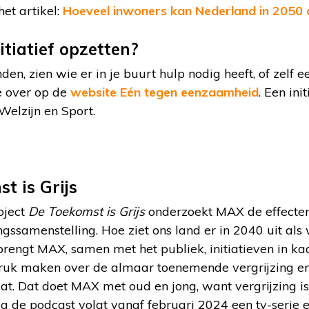
het artikel:
Hoeveel inwoners kan Nederland in 2050
itiatief opzetten?
den, zien wie er in je buurt hulp nodig heeft, of zelf ee
ie over op de
website Eén tegen eenzaamheid
. Een ini
Welzijn en Sport.
t is Grijs
oject
De Toekomst is Grijs
onderzoekt MAX de effecte
ssamenstelling. Hoe ziet ons land er in 2040 uit als 
rengt MAX, samen met het publiek, initiatieven in ka
druk maken over de almaar toenemende vergrijzing e
at. Dat doet MAX met oud en jong, want vergrijzing i
 de podcast volgt vanaf februari 2024 een tv-serie e