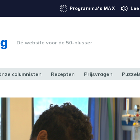
Programma's MAX
Lee
Dé website voor de 50-plusser
Onze columnisten
Recepten
Prijsvragen
Puzzel
ERK & RECHT
GEZONDHEID & SPORT
HUIS, TUIN & HOBBY
MEDIA & 