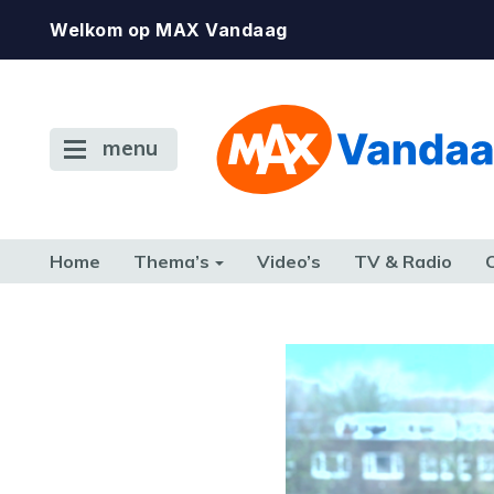
Welkom op MAX Vandaag
menu
Home
Thema’s
Video’s
TV & Radio
CONSUMENT
ETEN & DRINKEN
FAMILIE & RELATIE
GELD, W
TERUG NAAR TOEN