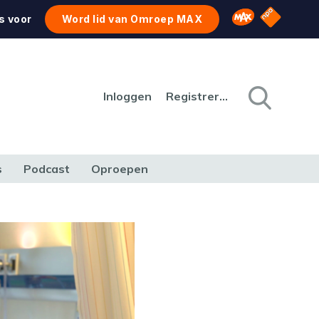
NPO Star
Omroep MAX
s voor
Word lid van Omroep MAX
Inloggen
Registreren
s
Podcast
Oproepen
CULTUUR
NATUUR & MILIEU
REIZEN & VERKEER