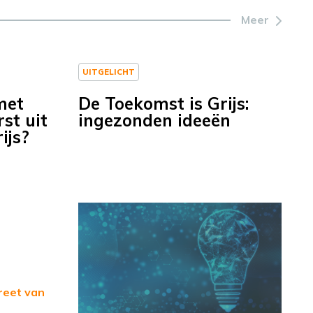
Meer
UITGELICHT
met
De Toekomst is Grijs:
st uit
ingezonden ideeën
ijs?