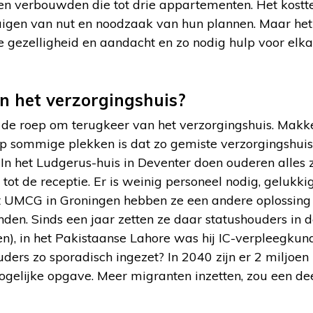
 en verbouwden die tot drie appartementen. Het kostt
uigen van nut en noodzaak van hun plannen. Maar het l
e gezelligheid en aandacht en zo nodig hulp voor elk
n het verzorgingshuis?
 de roep om terugkeer van het verzorgingshuis. Makkel
 Op sommige plekken is dat zo gemiste verzorgingshuis
In het Ludgerus-huis in Deventer doen ouderen alles z
tot de receptie. Er is weinig personeel nodig, gelukki
het UMCG in Groningen hebben ze een andere oplossing
den. Sinds een jaar zetten ze daar statushouders in d
en), in het Pakistaanse Lahore was hij IC-verpleegk
ders zo sporadisch ingezet? In 2040 zijn er 2 miljoe
mogelijke opgave. Meer migranten inzetten, zou een de