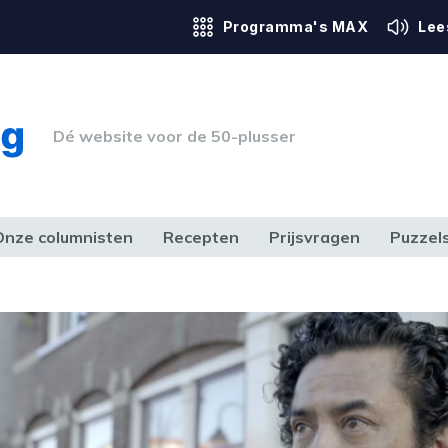
Programma's MAX
Lee
Dé website voor de 50-plusser
Onze columnisten
Recepten
Prijsvragen
Puzzel
ERK & RECHT
GEZONDHEID & SPORT
HUIS, TUIN & HOBBY
MEDIA & 