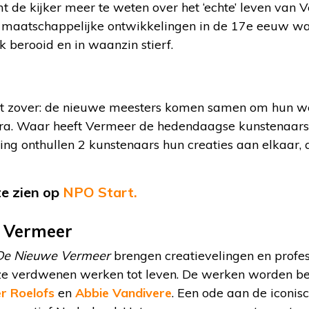
 de kijker meer te weten over het ‘echte’ leven van Ve
e maatschappelijke ontwikkelingen in de 17e eeuw wa
jk berooid en in waanzin stierf.
t zover: de nieuwe meesters komen samen om hun wer
tera. Waar heeft Vermeer de hedendaagse kunstenaars
ring onthullen 2 kunstenaars hun creaties aan elkaar,
e zien op
NPO Start.
 Vermeer
De Nieuwe Vermeer
brengen creatievelingen en profe
ze verdwenen werken tot leven. De werken worden b
er Roelofs
en
Abbie Vandivere
. Een ode aan de iconis