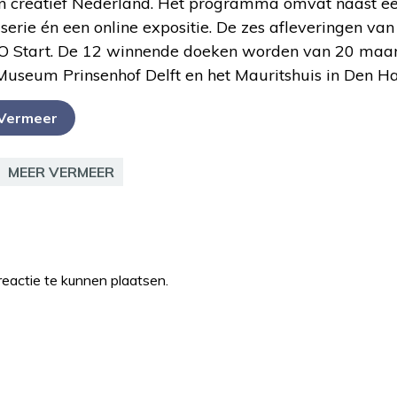
an creatief Nederland. Het programma omvat naast e
serie én een online expositie. De zes afleveringen v
NPO Start. De 12 winnende doeken worden van 20 maart
useum Prinsenhof Delft en het Mauritshuis in Den H
 Vermeer
MEER VERMEER
eactie te kunnen plaatsen.