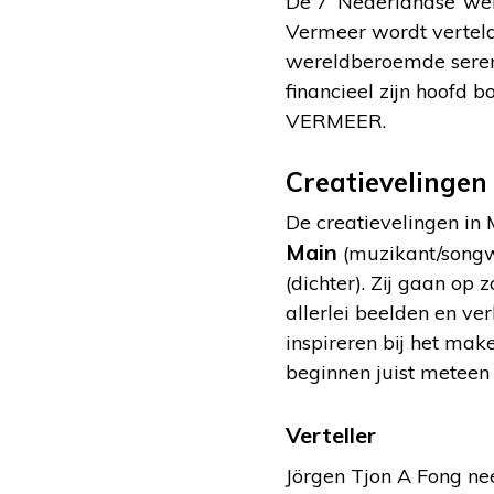
De 7 ‘Nederlandse’ we
Vermeer wordt verteld.
wereldberoemde serene
financieel zijn hoofd
VERMEER.
Creatievelingen
De creatievelingen i
Main
(muzikant/songw
(dichter). Zij gaan op
allerlei beelden en ve
inspireren bij het ma
beginnen juist meteen
Verteller
Jörgen Tjon A Fong ne