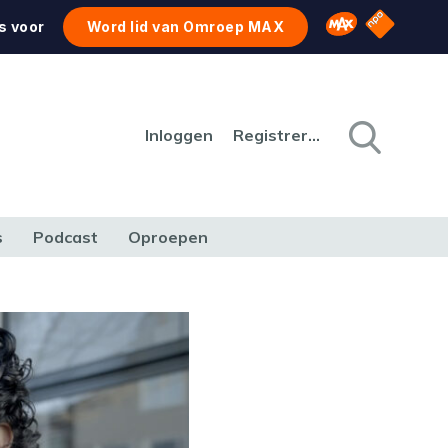
NPO Star
Omroep MAX
s voor
Word lid van Omroep MAX
Inloggen
Registreren
s
Podcast
Oproepen
CULTUUR
NATUUR & MILIEU
REIZEN & VERKEER