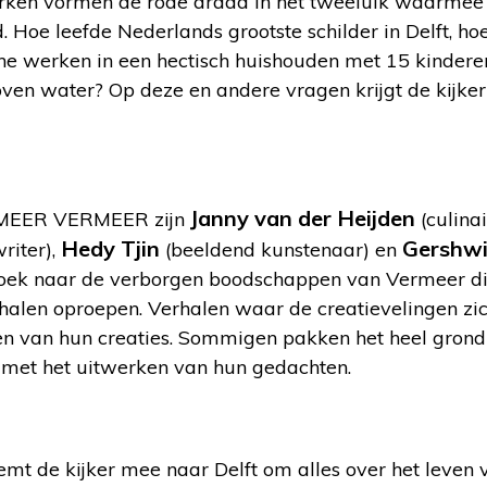
rken vormen de rode draad in het tweeluik waarmee 
 Hoe leefde Nederlands grootste schilder in Delft, hoe
 werken in een hectisch huishouden met 15 kinderen 
 boven water? Op deze en andere vragen krijgt de kij
Janny van der Heijden
n MEER VERMEER zijn
(culinai
Hedy Tjin
Gershwi
riter),
(beeldend kunstenaar) en
 zoek naar de verborgen boodschappen van Vermeer die,
rhalen oproepen. Verhalen waar de creatievelingen zi
ken van hun creaties. Sommigen pakken het heel grond
 met het uitwerken van hun gedachten.
emt de kijker mee naar Delft om alles over het leven