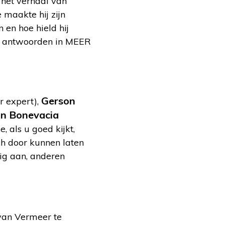
het verhaal van
 maakte hij zijn
en hoe hield hij
ker antwoorden in MEER
Gerson
r expert),
n Bonevacia
 als u goed kijkt,
ch door kunnen laten
ig aan, anderen
 van Vermeer te