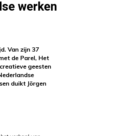
ndse werken
d. Van zijn 37
met de Parel, Het
 creatieve geesten
 Nederlandse
sen duikt Jörgen