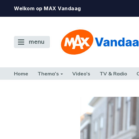
Welkom op MAX Vandaag
menu
Home
Thema’s
Video’s
TV & Radio
CONSUMENT
ETEN & DRINKEN
FAMILIE & RELATIE
GELD, W
TERUG NAAR TOEN