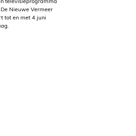
en televisieprogramma
an De Nieuwe Vermeer
 tot en met 4 juni
aag.