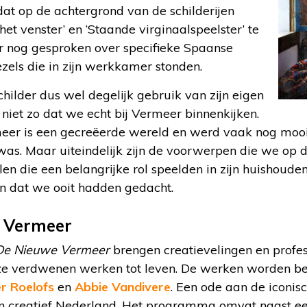
 dat op de achtergrond van de schilderijen
 het venster’ en ‘Staande virginaalspeelster’ te
er nog gesproken over specifieke Spaanse
ezels die in zijn werkkamer stonden.
ilder dus wel degelijk gebruik van zijn eigen
niet zo dat we echt bij Vermeer binnenkijken.
rmeer is een gecreëerde wereld en werd vaak nog mo
was. Maar uiteindelijk zijn de voorwerpen die we op d
en die een belangrijke rol speelden in zijn huishouden
an dat we ooit hadden gedacht.
 Vermeer
De Nieuwe Vermeer
brengen creatievelingen en profe
ze verdwenen werken tot leven. De werken worden b
er Roelofs
en
Abbie Vandivere
. Een ode aan de iconis
an creatief Nederland. Het programma omvat naast e