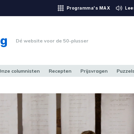
Programma's MAX
Lee
Dé website voor de 50-plusser
Onze columnisten
Recepten
Prijsvragen
Puzzel
ERK & RECHT
GEZONDHEID & SPORT
HUIS, TUIN & HOBBY
MEDIA & 