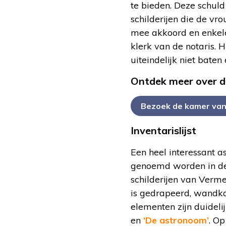
te bieden. Deze schul
schilderijen die de v
mee akkoord en enkele
klerk van de notaris. H
uiteindelijk niet bate
Ontdek meer over de
Bezoek de kamer va
Inventarislijst
Een heel interessant a
genoemd worden in de in
schilderijen van Vermee
is gedrapeerd, wandka
elementen zijn duidelij
en
‘De astronoom’
. Op