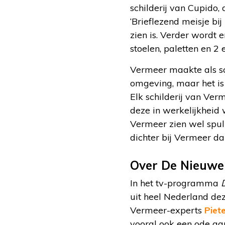
schilderij van Cupido,
‘Brieflezend meisje bij
zien is. Verder wordt 
stoelen, paletten en 2 
Vermeer maakte als sch
omgeving, maar het is 
Elk schilderij van Ve
deze in werkelijkheid 
Vermeer zien wel spull
dichter bij Vermeer d
Over De Nieuwe
In het tv-programma
uit heel Nederland de
Vermeer-experts
Piet
vooral ook een ode a