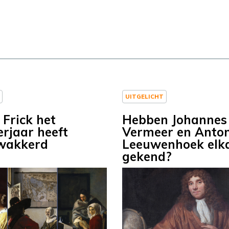
UITGELICHT
 Frick het
Hebben Johannes
rjaar heeft
Vermeer en Anton
wakkerd
Leeuwenhoek elk
gekend?