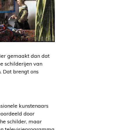
oier gemaakt dan dat
e schilderijen van
. Dat brengt ons
ssionele kunstenaars
eoordeeld door
che schilder, maar
en televisieprogramma