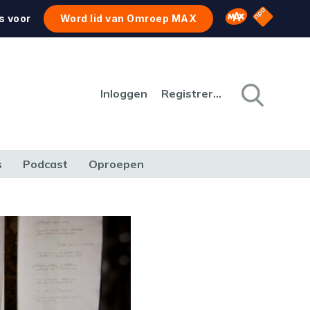
NPO Star
Omroep MAX
s voor
Word lid van Omroep MAX
Inloggen
Registreren
s
Podcast
Oproepen
CULTUUR
NATUUR & MILIEU
REIZEN & VERKEER