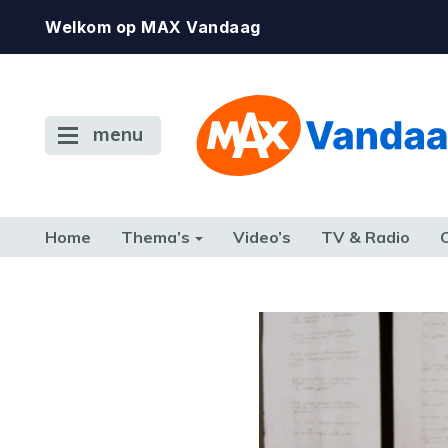
Welkom op MAX Vandaag
menu
Home
Thema’s
Video’s
TV & Radio
CONSUMENT
ETEN & DRINKEN
FAMILIE & RELATIE
GELD, W
TERUG NAAR TOEN