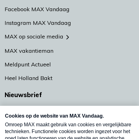
Facebook MAX Vandaag
Instagram MAX Vandaag
MAX op sociale media
MAX vakantieman
Meldpunt Actueel
Heel Holland Bakt
Nieuwsbrief
Neem hier een gratis abonnement op onze
nieuwsbrief. Elke vrijdag- en dinsdagochtend in
uw mailbox.
Verzend