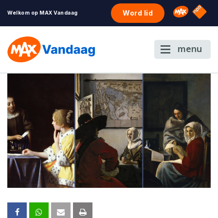
NPO S
Omroep 
Word lid
Welkom op MAX Vandaag
menu