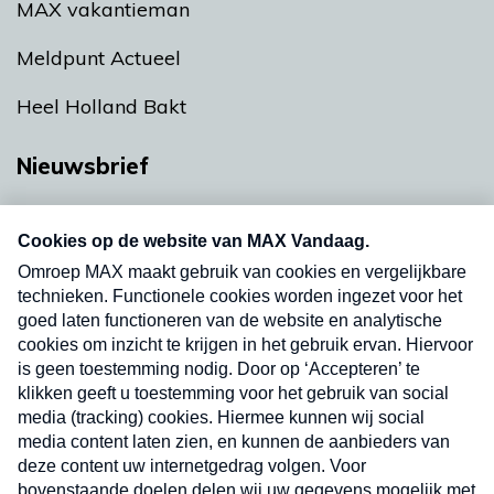
MAX vakantieman
Meldpunt Actueel
Heel Holland Bakt
Nieuwsbrief
Neem hier een gratis abonnement op onze
nieuwsbrief. Elke vrijdag- en dinsdagochtend in
uw mailbox.
Verzend