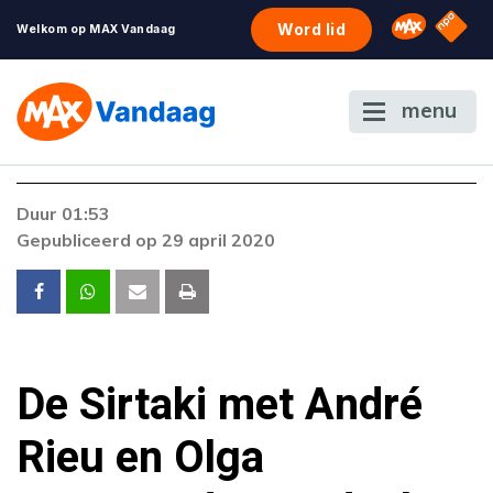
NPO S
Omroep 
Word lid
Welkom op MAX Vandaag
menu
Duur 01:53
Gepubliceerd op 29 april 2020
De Sirtaki met André
Rieu en Olga