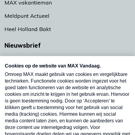
MAX vakantieman
Meldpunt Actueel
Heel Holland Bakt
Nieuwsbrief
Neem hier een gratis abonnement op onze
nieuwsbrief. Elke vrijdag- en dinsdagochtend in
uw mailbox.
Verzend