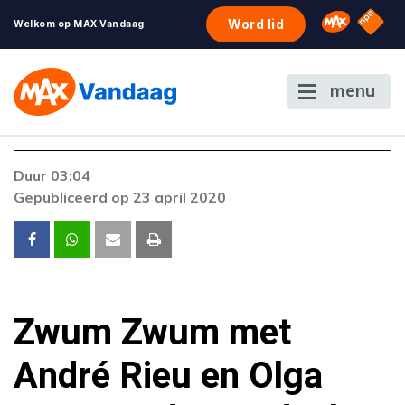
NPO S
Omroep 
Word lid
Welkom op MAX Vandaag
menu
Duur 03:04
Gepubliceerd op 23 april 2020
Zwum Zwum met
André Rieu en Olga