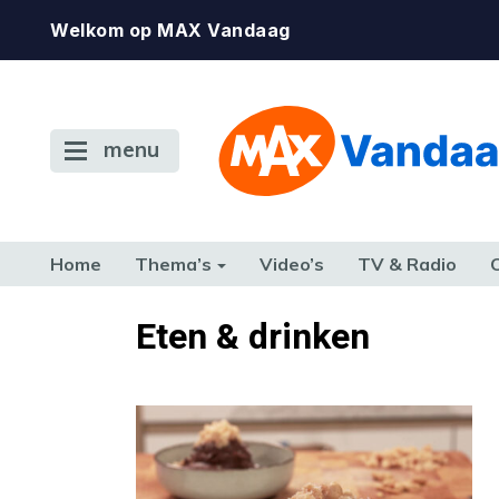
Welkom op MAX Vandaag
menu
Home
Thema’s
Video’s
TV & Radio
CONSUMENT
ETEN & DRINKEN
FAMILIE & RELATIE
GELD, W
Eten & drinken
TERUG NAAR TOEN