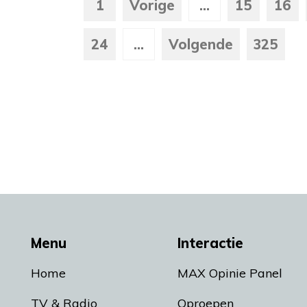
1
Vorige
...
15
16
24
...
Volgende
325
Menu
Interactie
Home
MAX Opinie Panel
TV & Radio
Oproepen