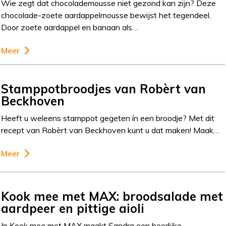
Wie zegt dat chocolademousse niet gezond kan zijn? Deze
chocolade-zoete aardappelmousse bewijst het tegendeel.
Door zoete aardappel en banaan als…
Meer
Stamppotbroodjes van Robèrt van
Beckhoven
Heeft u weleens stamppot gegeten ín een broodje? Met dit
recept van Robèrt van Beckhoven kunt u dat maken! Maak…
Meer
Kook mee met MAX: broodsalade met
aardpeer en pittige aioli
In Kook mee met MAX maakt Sandra een heerlijke