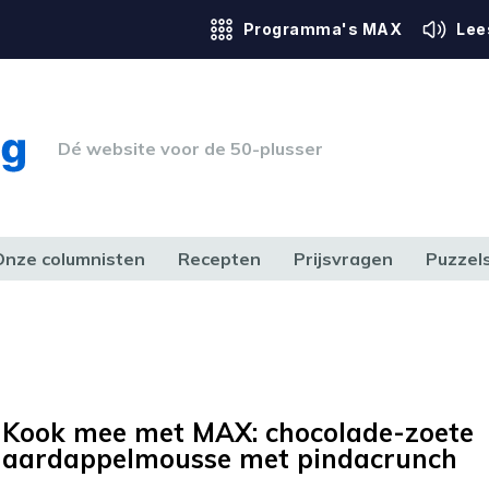
Programma's MAX
Lee
Dé website voor de 50-plusser
Onze columnisten
Recepten
Prijsvragen
Puzzel
ERK & RECHT
GEZONDHEID & SPORT
HUIS, TUIN & HOBBY
MEDIA & 
Kook mee met MAX: chocolade-zoete
aardappelmousse met pindacrunch