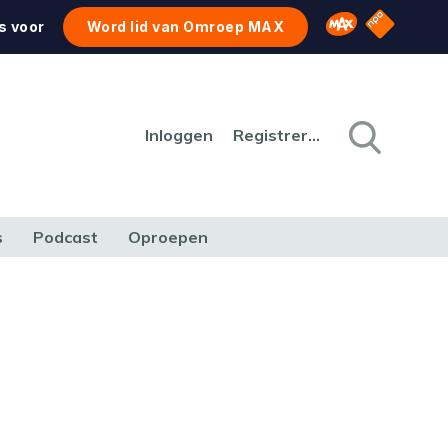
NPO Star
Omroep MAX
s voor
Word lid van Omroep MAX
Inloggen
Registreren
s
Podcast
Oproepen
CULTUUR
NATUUR & MILIEU
REIZEN & VERKEER