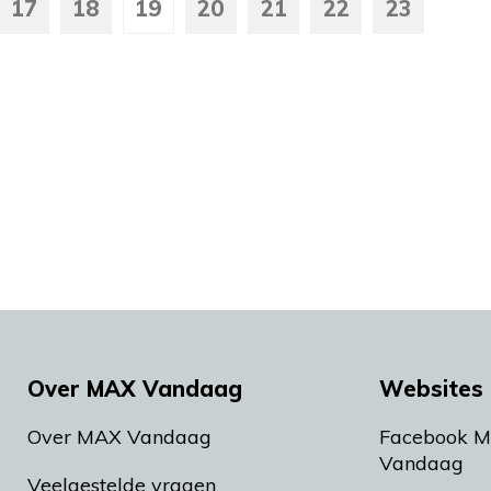
17
18
19
20
21
22
23
Over MAX Vandaag
Websites 
Over MAX Vandaag
Facebook 
Vandaag
Veelgestelde vragen