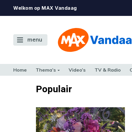
Welkom op MAX Vandaag
menu
Home
Thema’s
Video’s
TV & Radio
CONSUMENT
ETEN & DRINKEN
FAMILIE & RELATIE
GELD, W
Populair
TERUG NAAR TOEN