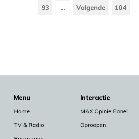
93
...
Volgende
104
Menu
Interactie
Home
MAX Opinie Panel
TV & Radio
Oproepen
Prijsvragen