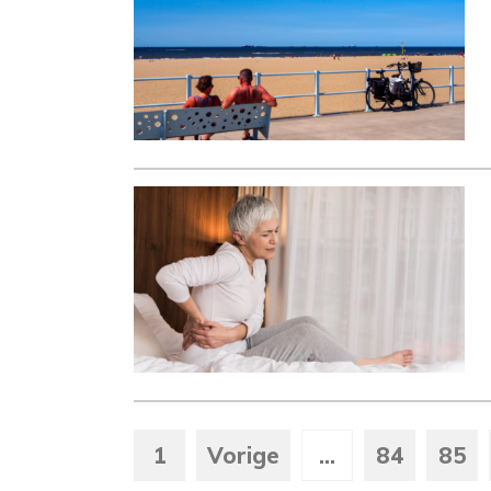
1
Vorige
...
84
85