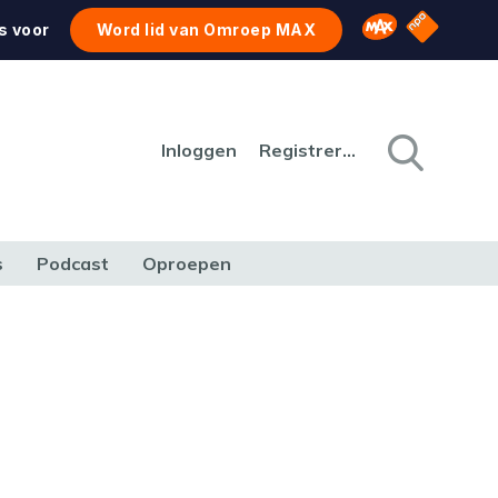
NPO Star
Omroep MAX
s voor
Word lid van Omroep MAX
Inloggen
Registreren
s
Podcast
Oproepen
CULTUUR
NATUUR & MILIEU
REIZEN & VERKEER