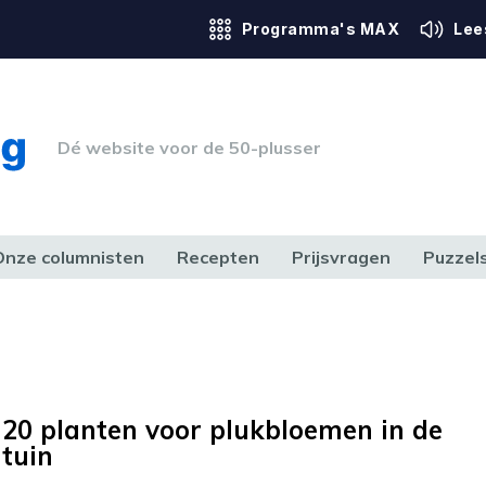
Programma's MAX
Lee
Dé website voor de 50-plusser
Onze columnisten
Recepten
Prijsvragen
Puzzel
ERK & RECHT
GEZONDHEID & SPORT
HUIS, TUIN & HOBBY
MEDIA & 
20 planten voor plukbloemen in de
tuin