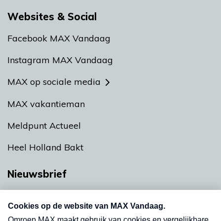
Websites & Social
Facebook MAX Vandaag
Instagram MAX Vandaag
MAX op sociale media
MAX vakantieman
Meldpunt Actueel
Heel Holland Bakt
Nieuwsbrief
Neem hier een gratis abonnement op onze
nieuwsbrief. Elke vrijdag- en dinsdagochtend in
uw mailbox.