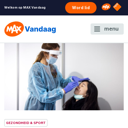
NPO S
Omroep 
Word lid
Welkom op MAX Vandaag
menu
GEZONDHEID & SPORT