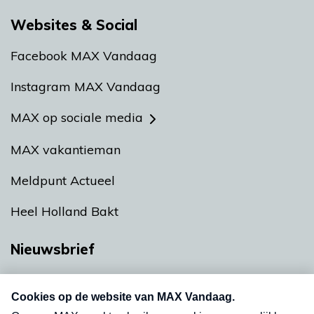
Websites & Social
Facebook MAX Vandaag
Instagram MAX Vandaag
MAX op sociale media
MAX vakantieman
Meldpunt Actueel
Heel Holland Bakt
Nieuwsbrief
Neem hier een gratis abonnement op onze
nieuwsbrief. Elke vrijdag- en dinsdagochtend in
uw mailbox.