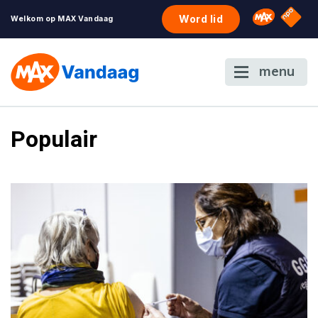
NPO S
Omroep 
Word lid
Welkom op MAX Vandaag
menu
Populair