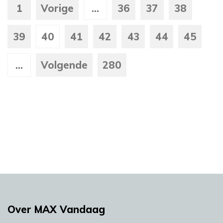
1
Vorige
...
36
37
38
39
40
41
42
43
44
45
...
Volgende
280
Over MAX Vandaag