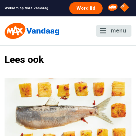
NPO S
Omroep 
Word lid
Welkom op MAX Vandaag
menu
Lees ook