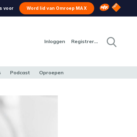
NPO Star
Omroep MAX
s voor
Word lid van Omroep MAX
Inloggen
Registreren
s
Podcast
Oproepen
CULTUUR
NATUUR & MILIEU
REIZEN & VERKEER