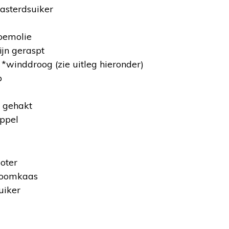
asterdsuiker
oemolie
ijn geraspt
 *winddroog (zie uitleg hieronder)
p
 gehakt
appel
oter
roomkaas
uiker