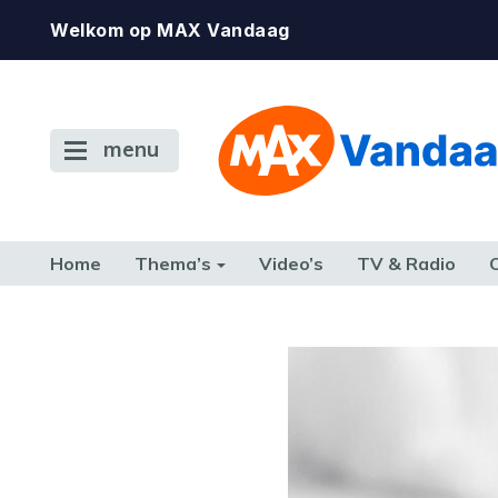
Welkom op MAX Vandaag
menu
Home
Thema’s
Video’s
TV & Radio
CONSUMENT
ETEN & DRINKEN
FAMILIE & RELATIE
GELD, W
TERUG NAAR TOEN