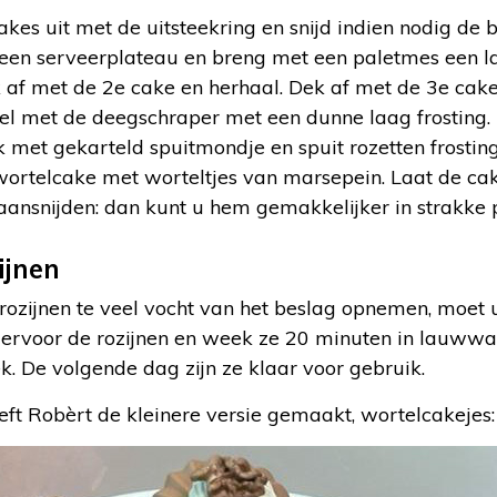
kes uit met de uitsteekring en snijd indien nodig de 
p een serveerplateau en breng met een paletmes een l
k af met de 2e cake en herhaal. Dek af met de 3e cake.
eel met de deegschraper met een dunne laag frosting.
ak met gekarteld spuitmondje en spuit rozetten frost
wortelcake met worteltjes van marsepein. Laat de cak
 aansnijden: dan kunt u hem gemakkelijker in strakke 
ijnen
ozijnen te veel vocht van het beslag opnemen, moet 
iervoor de rozijnen en week ze 20 minuten in lauww
. De volgende dag zijn ze klaar voor gebruik.
ft Robèrt de kleinere versie gemaakt, wortelcakejes: