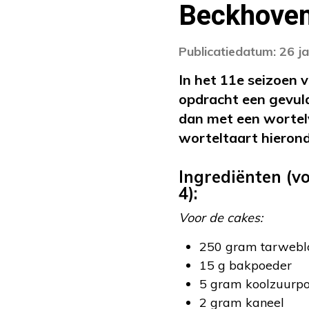
Beckhove
Publicatiedatum: 26 j
In het 11e seizoen 
opdracht een gevuld
dan met een wortelv
worteltaart hierond
Ingrediënten (vo
4):
Voor de cakes:
250 gram tarwebl
15 g bakpoeder
5 gram koolzuurp
2 gram kaneel