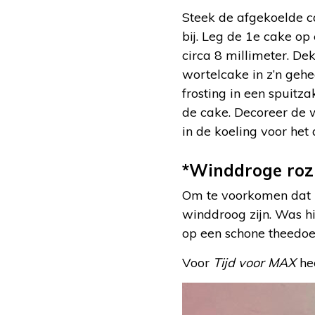
Steek de afgekoelde ca
bij. Leg de 1e cake o
circa 8 millimeter. De
wortelcake in z’n geh
frosting in een spuitz
de cake. Decoreer de 
in de koeling voor het
*Winddroge roz
Om te voorkomen dat r
winddroog zijn. Was h
op een schone theedoek
Voor
Tijd voor MAX
hee