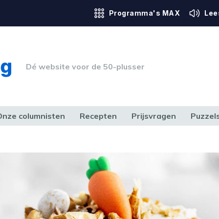
Programma's MAX
Lee
Dé website voor de 50-plusser
Onze columnisten
Recepten
Prijsvragen
Puzzel
ERK & RECHT
GEZONDHEID & SPORT
HUIS, TUIN & HOBBY
MEDIA & 