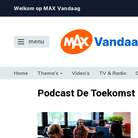
Welkom op MAX Vandaag
menu
Home
Thema’s
Video’s
TV & Radio
CONSUMENT
ETEN & DRINKEN
FAMILIE & RELATIE
GELD, W
Podcast De Toekomst i
TERUG NAAR TOEN