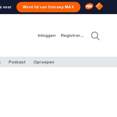
NPO Star
Omroep MAX
s voor
Word lid van Omroep MAX
Inloggen
Registreren
s
Podcast
Oproepen
CULTUUR
NATUUR & MILIEU
REIZEN & VERKEER