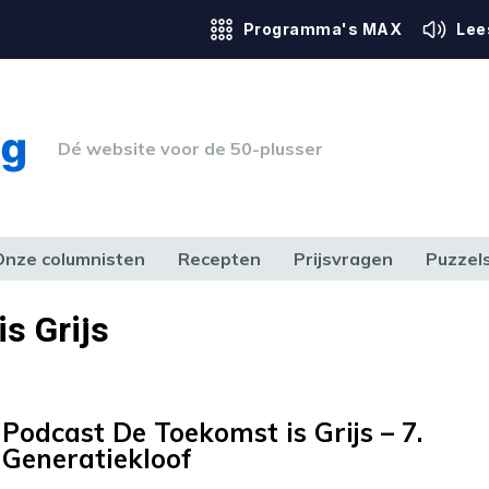
Programma's MAX
Lee
Dé website voor de 50-plusser
Onze columnisten
Recepten
Prijsvragen
Puzzel
ERK & RECHT
GEZONDHEID & SPORT
HUIS, TUIN & HOBBY
MEDIA & 
s Grijs
Podcast De Toekomst is Grijs – 7.
Generatiekloof