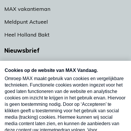
MAX vakantieman
Meldpunt Actueel
Heel Holland Bakt
Nieuwsbrief
Neem hier een gratis abonnement op onze
nieuwsbrief. Elke vrijdag- en dinsdagochtend in
uw mailbox.
Verzend