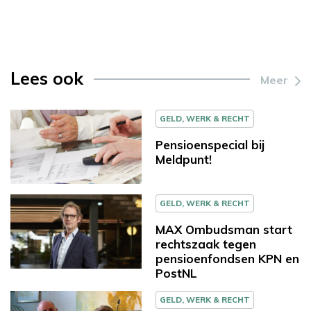
Lees ook
Meer
GELD, WERK & RECHT
Pensioenspecial bij
Meldpunt!
GELD, WERK & RECHT
MAX Ombudsman start
rechtszaak tegen
pensioenfondsen KPN en
PostNL
GELD, WERK & RECHT