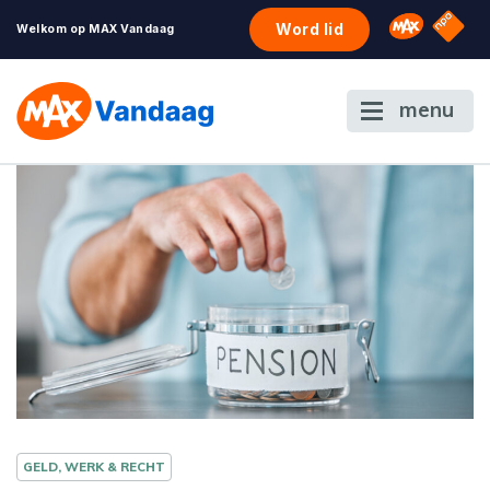
NPO S
Omroep 
Word lid
Welkom op MAX Vandaag
menu
GELD, WERK & RECHT