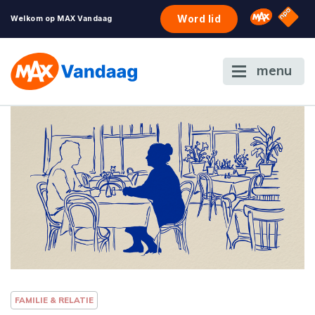
NPO S
Omroep 
Word lid
Welkom op MAX Vandaag
menu
FAMILIE & RELATIE