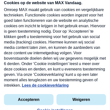
nieuwsbrief. Elke vrijdag- en dinsdagochtend in
uw mailbox.
Verzend
Nieuwsbrief
Neem hier een gratis abonnement op onze
nieuwsbrief. Elke vrijdag- en dinsdagochtend in uw
mailbox.
Contact
Algemene voorwaarden
Privacyverklaring
Cookieverklaring
Kwetsbaarheid melden
privacyverklaring
Copyright © 2026 MAX Vandaag -
Omroep MAX