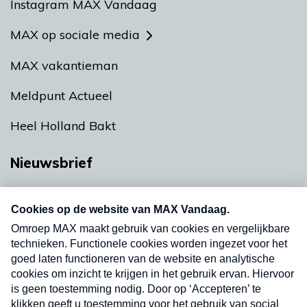
Instagram MAX Vandaag
MAX op sociale media
MAX vakantieman
Meldpunt Actueel
Heel Holland Bakt
Nieuwsbrief
Neem hier een gratis abonnement op onze
nieuwsbrief. Elke vrijdag- en dinsdagochtend in
uw mailbox.
Verzend