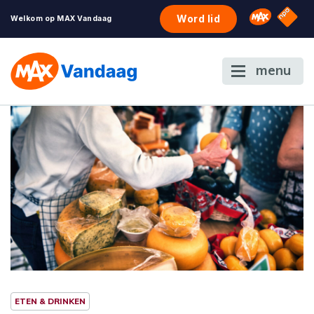
NPO S
Omroep 
Word lid
Welkom op MAX Vandaag
menu
ETEN & DRINKEN