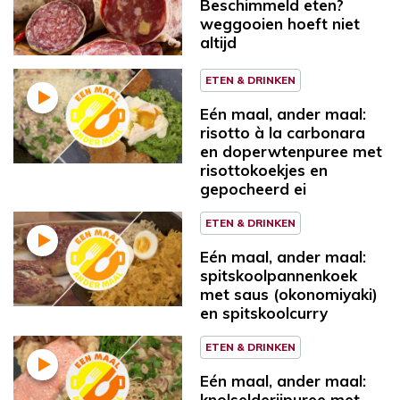
Beschimmeld eten?
weggooien hoeft niet
altijd
ETEN & DRINKEN
Eén maal, ander maal:
risotto à la carbonara
en doperwtenpuree met
risottokoekjes en
gepocheerd ei
ETEN & DRINKEN
Eén maal, ander maal:
spitskoolpannenkoek
met saus (okonomiyaki)
en spitskoolcurry
ETEN & DRINKEN
Eén maal, ander maal:
knolselderijpuree met