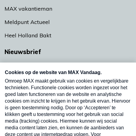
MAX vakantieman
Meldpunt Actueel
Heel Holland Bakt
Nieuwsbrief
Neem hier een gratis abonnement op onze
nieuwsbrief. Elke vrijdag- en dinsdagochtend in
uw mailbox.
Verzend