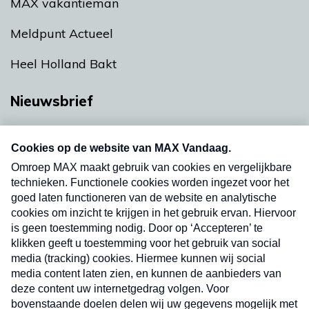
MAX vakantieman
Meldpunt Actueel
Heel Holland Bakt
Nieuwsbrief
Neem hier een gratis abonnement op onze
nieuwsbrief. Elke vrijdag- en dinsdagochtend in
uw mailbox.
Verzend