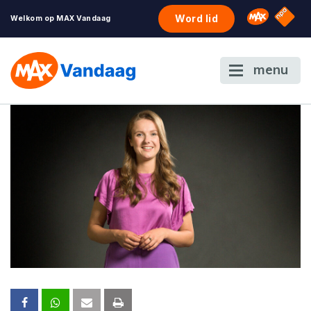
NPO S
Omroep 
Word lid
Welkom op MAX Vandaag
menu