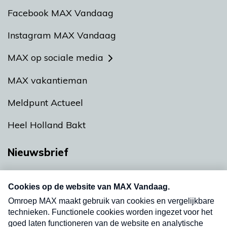
Facebook MAX Vandaag
Instagram MAX Vandaag
MAX op sociale media
MAX vakantieman
Meldpunt Actueel
Heel Holland Bakt
Nieuwsbrief
Neem hier een gratis abonnement op onze
nieuwsbrief. Elke vrijdag- en dinsdagochtend in
uw mailbox.
Verzend