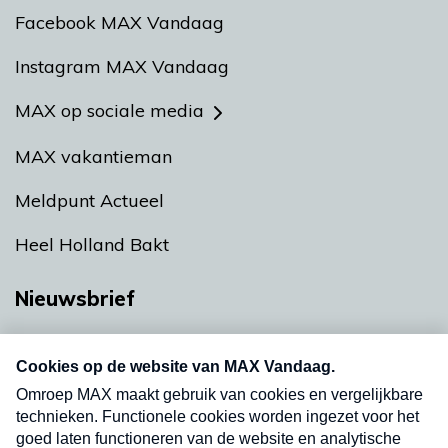
Facebook MAX Vandaag
Instagram MAX Vandaag
MAX op sociale media
MAX vakantieman
Meldpunt Actueel
Heel Holland Bakt
Nieuwsbrief
Neem hier een gratis abonnement op onze
nieuwsbrief. Elke vrijdag- en dinsdagochtend in
uw mailbox.
Verzend