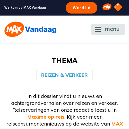
NPO S
Omroep 
Word lid
Welkom op MAX Vandaag
menu
THEMA
REIZEN & VERKEER
In dit dossier vindt u nieuws en
achtergrondverhalen over reizen en verkeer.
Reiservaringen van onze redactie leest u in
Maxime op reis
. Kijk voor meer
reisconsumentennieuws op de website van
MAX