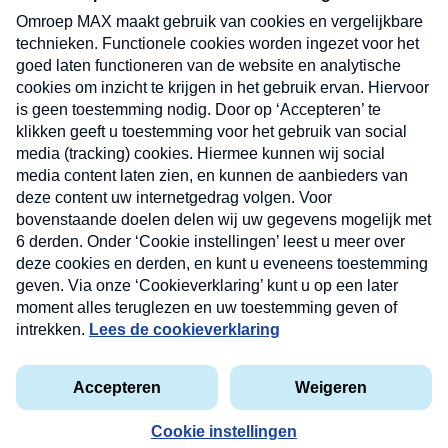
uw mailbox.
Verzend
Nieuwsbrief
Neem hier een gratis abonnement op onze
nieuwsbrief. Elke vrijdag- en dinsdagochtend in uw
mailbox.
Contact
Algemene voorwaarden
Privacyverklaring
Cookieverklaring
Kwetsbaarheid melden
privacyverklaring
Copyright © 2026 MAX Vandaag -
Omroep MAX