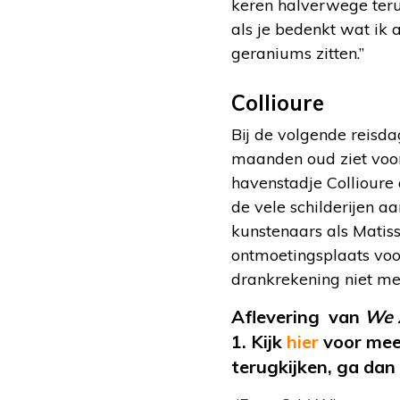
keren halverwege teru
als je bedenkt wat ik 
geraniums zitten.”
Collioure
Bij de volgende reisda
maanden oud ziet voor 
havenstadje Collioure
de vele schilderijen 
kunstenaars als Matis
ontmoetingsplaats voor
drankrekening niet me
Aflevering van
We z
1. Kijk
hier
voor mee
terugkijken, ga dan