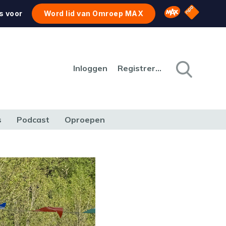
NPO Star
Omroep MAX
s voor
Word lid van Omroep MAX
Inloggen
Registreren
s
Podcast
Oproepen
CULTUUR
NATUUR & MILIEU
REIZEN & VERKEER