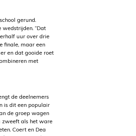
sschool gerund.
e wedstrijden. “Dat
erhalf uur over drie
e finale, maar een
r en dat gooide roet
e combineren met
rengt de deelnemers
 is dit een populair
 van de groep wagen
 zweeft als het ware
eten. Coert en Dea