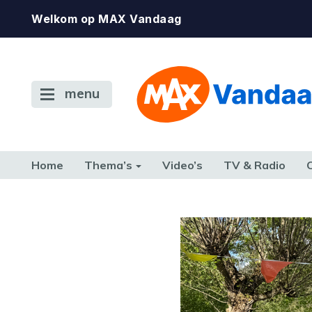
Welkom op MAX Vandaag
menu
Home
Thema’s
Video’s
TV & Radio
CONSUMENT
ETEN & DRINKEN
FAMILIE & RELATIE
GELD, W
TERUG NAAR TOEN