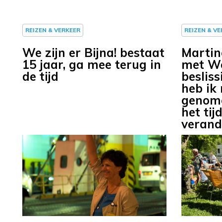
REIZEN & VERKEER
REIZEN & V
We zijn er Bijna! bestaat
Martin
15 jaar, ga mee terug in
met We 
de tijd
beslis
heb ik 
genome
het tij
verand