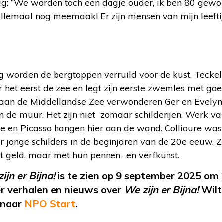
g: “We worden toch een dagje ouder, ik ben 80 gewor
allemaal nog meemaak! Er zijn mensen van mijn leefti
g worden de bergtoppen verruild voor de kust. Teckel
het eerst de zee en legt zijn eerste zwemles met goed
 aan de Middellandse Zee verwonderen Ger en Evelyne
aan de muur. Het zijn niet zomaar schilderijen. Werk
se en Picasso hangen hier aan de wand. Collioure was
 jonge schilders in de beginjaren van de 20
e
eeuw. Z
t geld, maar met hun pennen- en verfkunst.
ijn er Bijna!
is te zien op 9 september 2025 om
r verhalen en nieuws over
We zijn er Bijna!
Wilt 
 naar
NPO Start
.