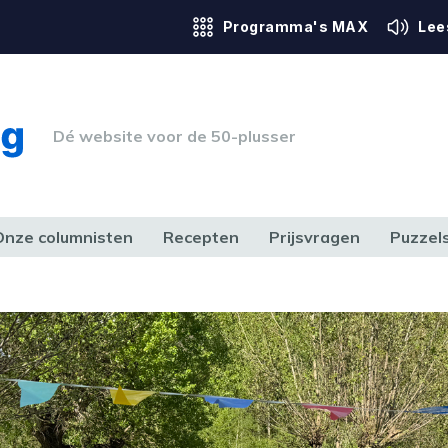
Programma's MAX
Lee
Dé website voor de 50-plusser
Onze columnisten
Recepten
Prijsvragen
Puzzel
ERK & RECHT
GEZONDHEID & SPORT
HUIS, TUIN & HOBBY
MEDIA & 