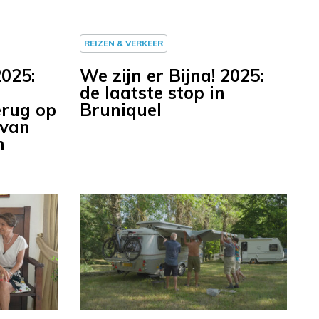
REIZEN & VERKEER
2025:
We zijn er Bijna! 2025:
de laatste stop in
erug op
Bruniquel
 van
n