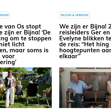
ERKEER
REIZEN & VERKEER
e van Os stopt
We zijn er Bijna! 
zijn er Bijna! ‘De
reisleiders Ger en
sing om te stoppen
Evelyne blikken t
niet licht
de reis: “Het hing
n, maar soms is
hoogtepunten aa
d voor
elkaar”
ering’