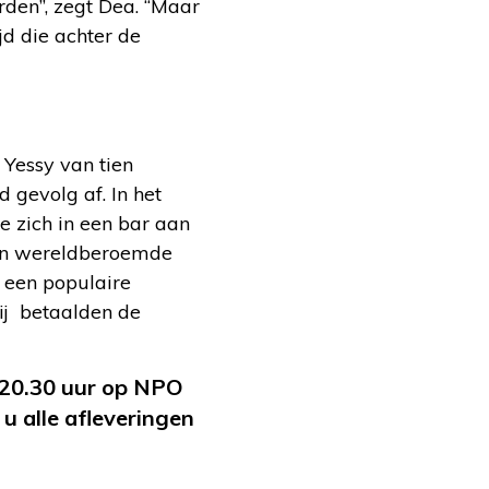
den”, zegt Dea. “Maar
jd die achter de
 Yessy van tien
 gevolg af. In het
 zich in een bar aan
 van wereldberoemde
 een populaire
ij betaalden de
 20.30 uur op NPO
u alle afleveringen