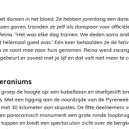
het dansen in het bloed. Ze hebben jarenlang een dan
sen gaven, trainden ze zelf als danspaar voor officiël
 Reina. “Het was elke dag trainen. We deden soms and
ht helemaal goed was.” Eén keer behaalden ze de halv
 ze nooit mee naar huis genomen. Reina werd zwange
 gebeurt er zoveel met je lijf en dat valt niet meer t
geraniums
groep de hoogte op: een kabelbaan en stoeltjeslift b
s. Met een ligging aan de noordzijde van de Pyreneeën
r met 30 kilometer aan skipistes. De fitte deelnemers
en panoramisch monument: een grote ronde loopbrug
oppen en biedt een spectaculair zicht over de bergk