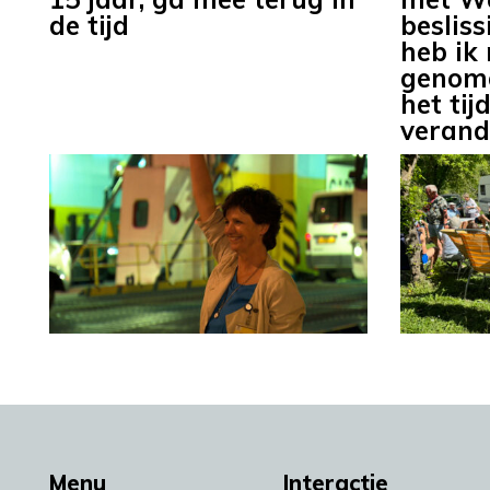
de tijd
beslis
heb ik 
genome
het tij
verand
Menu
Interactie