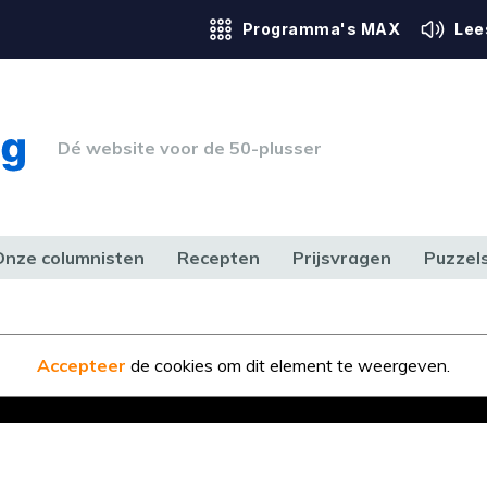
Programma's MAX
Lee
Dé website voor de 50-plusser
Onze columnisten
Recepten
Prijsvragen
Puzzel
ERK & RECHT
GEZONDHEID & SPORT
HUIS, TUIN & HOBBY
MEDIA & 
Accepteer
de cookies om dit element te weergeven.