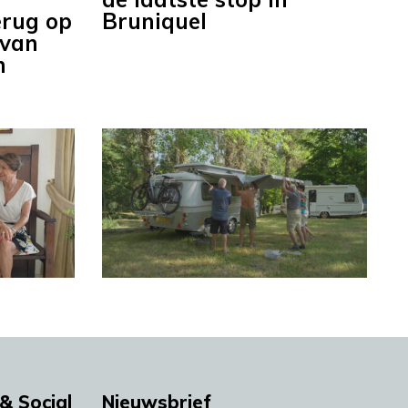
erug op
Bruniquel
 van
n
& Social
Nieuwsbrief