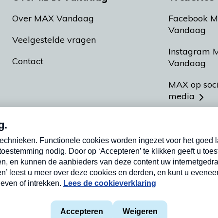
Over MAX Vandaag
Facebook 
Vandaag
Veelgestelde vragen
Instagram 
Contact
Vandaag
MAX op soc
media
MAX vakan
Meldpunt A
Heel Hollan
aarden
Privacyverklaring
Cookieverklaring