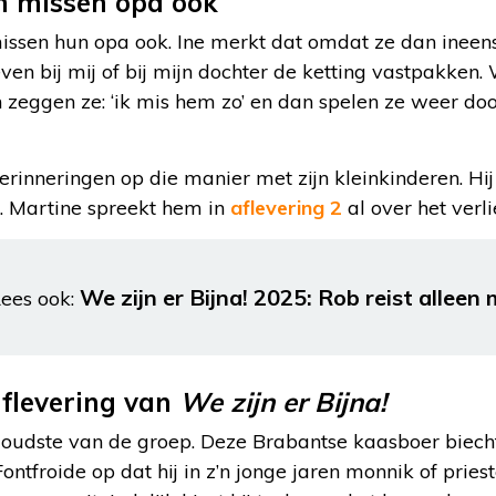
n missen opa ook
issen hun opa ook. Ine merkt dat omdat ze dan ineens
ven bij mij of bij mijn dochter de ketting vastpakken.
 zeggen ze: ‘ik mis hem zo’ en dan spelen ze weer door
rinneringen op die manier met zijn kleinkinderen. Hij 
l. Martine spreekt hem in
aflevering 2
al over het verli
We zijn er Bijna! 2025: Rob reist allee
ees ook:
aflevering van
We zijn er Bijna!
 oudste van de groep. Deze Brabantse kaasboer biecht
ontfroide op dat hij in z’n jonge jaren monnik of prie