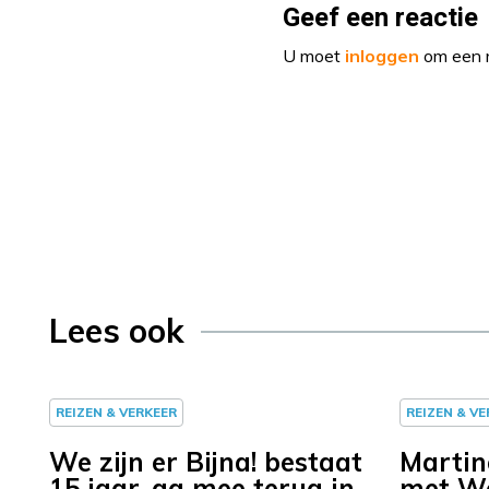
Geef een reactie
U moet
inloggen
om een r
Lees ook
REIZEN & VERKEER
REIZEN & V
We zijn er Bijna! bestaat
Martin
15 jaar, ga mee terug in
met We 