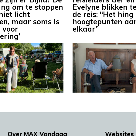
sing om te stoppen
Evelyne blikken t
niet licht
de reis: “Het hing
n, maar soms is
hoogtepunten aa
d voor
elkaar”
ering’
Over MAX Vandaag
Websites 