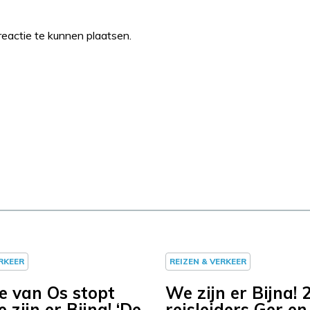
eactie te kunnen plaatsen.
ERKEER
REIZEN & VERKEER
e van Os stopt
We zijn er Bijna! 
zijn er Bijna! ‘De
reisleiders Ger en