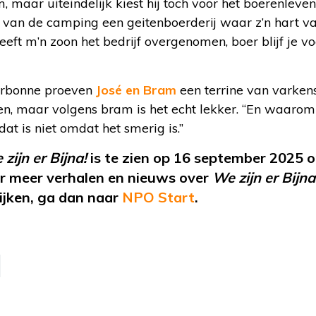
m, maar uiteindelijk kiest hij toch voor het boerenlev
t van de camping een geitenboerderij waar z’n hart v
eft m’n zoon het bedrijf overgenomen, boer blijf je vo
arbonne proeven
José en Bram
een terrine van varken
pen, maar volgens bram is het echt lekker. “En waarom 
t is niet omdat het smerig is.”
zijn er Bijna!
is te zien op 16 september 2025 
r meer verhalen en nieuws over
We zijn er Bijna
ijken, ga dan naar
NPO Start
.