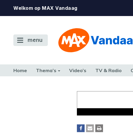
Welkom op MAX Vandaag
menu
Home
Thema’s
Video’s
TV & Radio
CONSUMENT
ETEN & DRINKEN
FAMILIE & RELATIE
GELD, W
TERUG NAAR TOEN