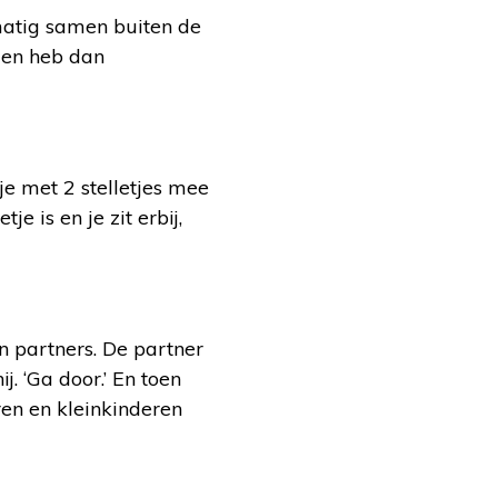
lmatig samen buiten de
n en heb dan
je met 2 stelletjes mee
e is en je zit erbij,
n partners. De partner
. ‘Ga door.’ En toen
ren en kleinkinderen