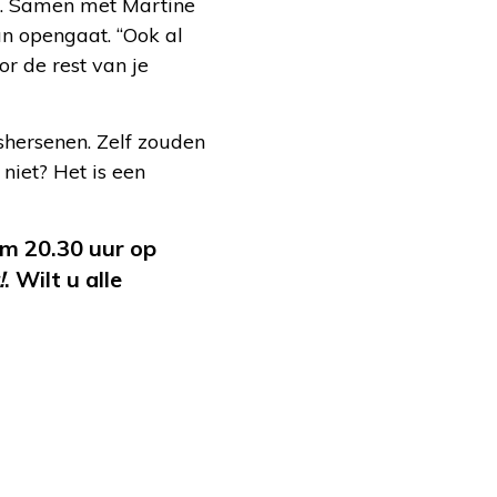
en. Samen met Martine
an opengaat. “Ook al
or de rest van je
shersenen. Zelf zouden
niet? Het is een
om 20.30 uur op
!
. Wilt u alle