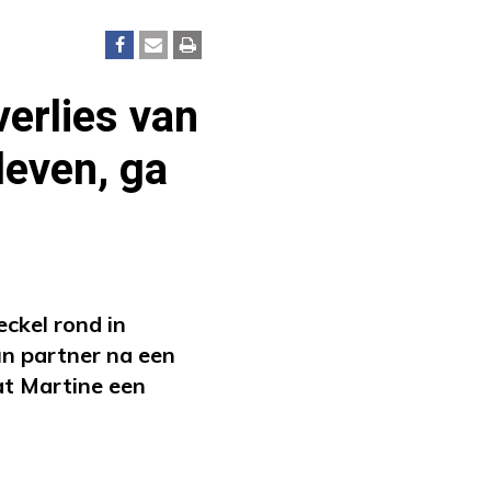
verlies van
leven, ga
ckel rond in
hun partner na een
at Martine een