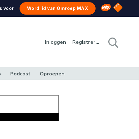
NPO Star
Omroep MAX
s voor
Word lid van Omroep MAX
Inloggen
Registreren
s
Podcast
Oproepen
CULTUUR
NATUUR & MILIEU
REIZEN & VERKEER