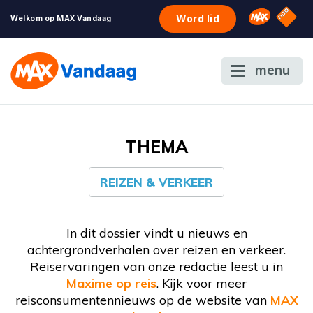
NPO S
Omroep 
Word lid
Welkom op MAX Vandaag
menu
THEMA
REIZEN & VERKEER
In dit dossier vindt u nieuws en
achtergrondverhalen over reizen en verkeer.
Reiservaringen van onze redactie leest u in
Maxime op reis
. Kijk voor meer
reisconsumentennieuws op de website van
MAX