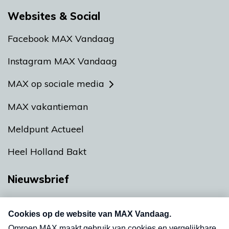
Websites & Social
Facebook MAX Vandaag
Instagram MAX Vandaag
MAX op sociale media
MAX vakantieman
Meldpunt Actueel
Heel Holland Bakt
Nieuwsbrief
Neem hier een gratis abonnement op onze
nieuwsbrief. Elke vrijdag- en dinsdagochtend in
uw mailbox.