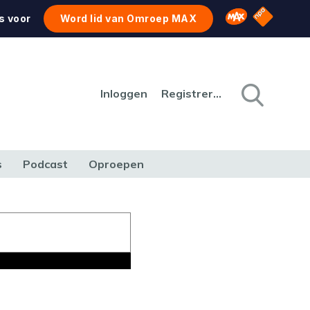
NPO Star
Omroep MAX
s voor
Word lid van Omroep MAX
Inloggen
Registreren
s
Podcast
Oproepen
CULTUUR
NATUUR & MILIEU
REIZEN & VERKEER