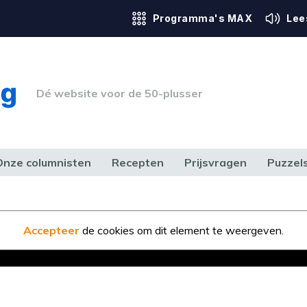
Programma's MAX
Lee
Dé website voor de 50-plusser
Onze columnisten
Recepten
Prijsvragen
Puzzel
ERK & RECHT
GEZONDHEID & SPORT
HUIS, TUIN & HOBBY
MEDIA & 
Accepteer
de cookies om dit element te weergeven.