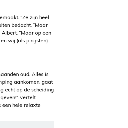
maakt. “Ze zijn heel
teiten bedacht. “Maar
t Albert. “Maar op een
 wij (als jongsten)
maanden oud. Alles is
amping aankomen, gaat
ng echt op de scheiding
geven!”, vertelt
s een hele relaxte