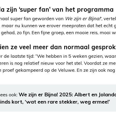
da zijn ‘super fan’ van het programma
maal super fan geworden van
We zijn er Bijna!
”, verte
, maar nu kunnen we erover meepraten dat het echt 
gehad, zo fijn. Een fijne groep, een mooie reis, mooi w
zien ze veel meer dan normaal gespro
er de laatste tijd: “We hebben in 5 weken gezien, waa
ren is nog relatief nieuw voor het stel. Voordat ze m
e proef gekampeerd op de Veluwe. En ze zijn ook nog
We zijn er Bijna! 2025: Albert en Jolan
ees ook:
sinds kort, ‘wat een rare stekker, weg ermee!’