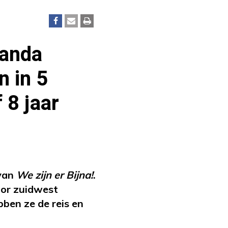
landa
n in 5
 8 jaar
 van
We zijn er Bijna!
.
oor zuidwest
bben ze de reis en