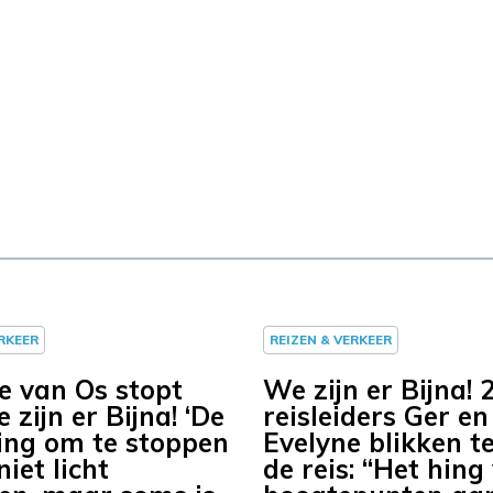
ERKEER
REIZEN & VERKEER
e van Os stopt
We zijn er Bijna! 
zijn er Bijna! ‘De
reisleiders Ger en
sing om te stoppen
Evelyne blikken t
niet licht
de reis: “Het hing