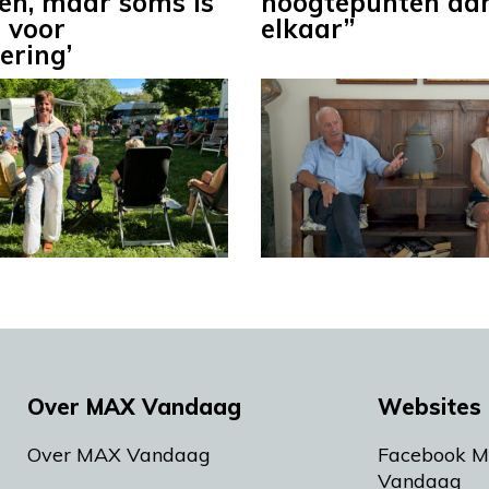
n, maar soms is
hoogtepunten aa
d voor
elkaar”
ering’
Over MAX Vandaag
Websites 
Over MAX Vandaag
Facebook 
Vandaag