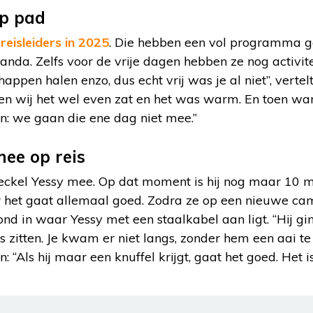
op pad
reisleiders in 2025
. Die hebben een vol programma ge
olanda. Zelfs voor de vrije dagen hebben ze nog activi
appen halen enzo, dus echt vrij was je al niet”, vertel
wij het wel even zat en het was warm. En toen waren
n: we gaan die ene dag niet mee.”
mee op reis
 teckel Yessy mee. Op dat moment is hij nog maar 10 
 het gaat allemaal goed. Zodra ze op een nieuwe c
ond in waar Yessy met een staalkabel aan ligt. “Hij gi
 zitten. Je kwam er niet langs, zonder hem een aai te 
n: “Als hij maar een knuffel krijgt, gaat het goed. Het i