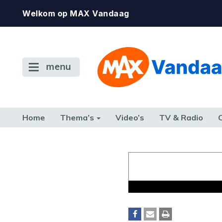
Welkom op MAX Vandaag
menu
Home
Thema’s
Video’s
TV & Radio
CONSUMENT
ETEN & DRINKEN
FAMILIE & RELATIE
GELD, W
TERUG NAAR TOEN