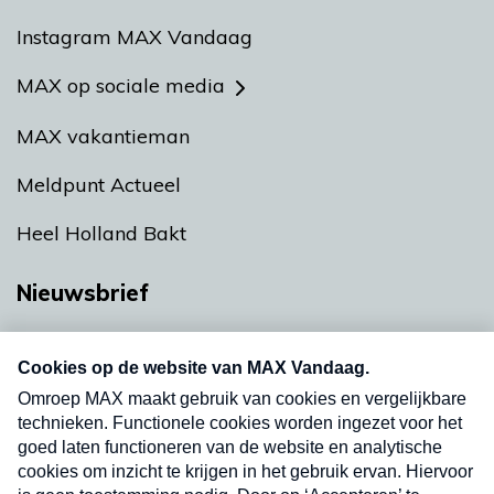
Instagram MAX Vandaag
MAX op sociale media
MAX vakantieman
Meldpunt Actueel
Heel Holland Bakt
Nieuwsbrief
Neem hier een gratis abonnement op onze
nieuwsbrief. Elke vrijdag- en dinsdagochtend in
uw mailbox.
Verzend