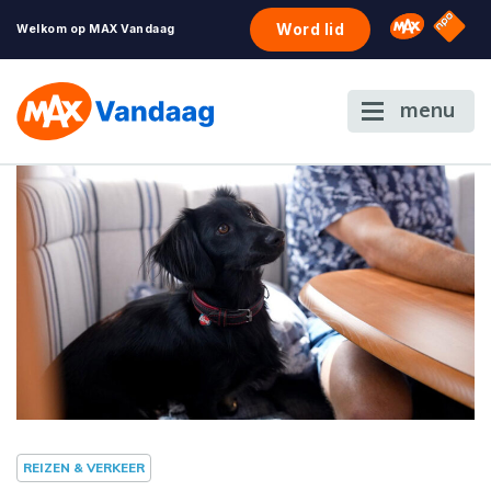
NPO S
Omroep 
Word lid
Welkom op MAX Vandaag
menu
REIZEN & VERKEER